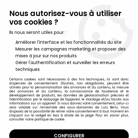
Lulu Berlu, la référence dans l'univers du jouet vintage en
France - Vente à l'international
Nous autorisez-vous à utiliser
vos cookies ?
0
Ils nous seront utiles pour :
Améliorer l'interface et les fonctionnalités du site
Mesurer les campagnes marketing et proposer des
Accueil
>
ThunderCats Cosmocats (Série de 1986)
>
ThunderCats Jouets LJN
>
Thundercats (Cosmocats) - LJN -
mises à jour sur nos produits
Tuska Warrior / Guerrier Tuska (neuf sous blister)
Gérer l'authentification et surveiller les erreurs
techniques
Certains cookies sont nécessaires à des fins techniques, ils sont donc
dispensés de consentement. D'autres, non obligatoires, peuvent être
utilisés pour la personnalisation des annonces et du contenu, la mesure
des annonces et du contenu, la connaissance de l'audience et le
développement de produits, les données de géolocalisation précises et
l'identification par le balayage de l'appareil, le stockage et/ou l'accès aux
informations sur un appareil. Si vous donnez votre consentement, celui-ci
sera valable sur l’ensemble des sous-domaines de Lulu Berlu. Vous
disposez de la possibilité de retirer votre consentement à tout moment en
cliquant sur le widget en bas à droite de la page. Pour en savoir plus,
consulter notre politique de cookie.
CONFIGURER