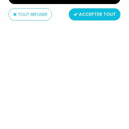
TOUT REFUSER
ACCEPTER TOUT
LJN
THUNDERCATS (COSMOCATS) -
LJN - TUSKA WARRIOR / GUERRIER