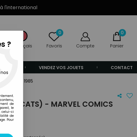
à l'international
0
0
s ?
Français
Favoris
Compte
Panier
ANDE
VENDEZ VOS JOUETS
CONTACT
 nos
cs Annual 1985
entement.
 contenu,
OSMOCATS) - MARVEL COMICS
ement de
areil, le
 celui-ci
ilité de
age. Pour