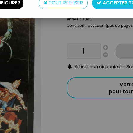
Type : Bandes Dessinées - Comics 
FIGURER
TOUT REFUSER
ACCEPTER T
Taille : 29x20cm
Origine : Grande-Bretagne
Année : 1985
Condition : occasion (pas de pages 
Article non disponible - S
Votr
pour to