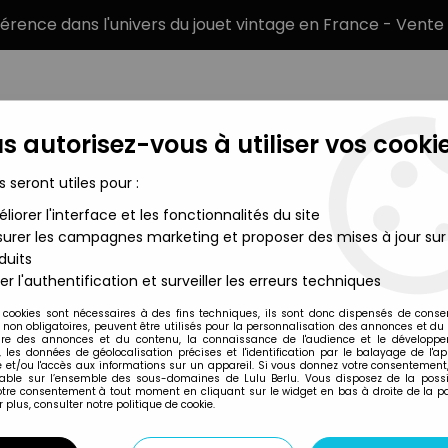
éférence dans l'univers du jouet vintage en France - Vente 
s autorisez-vous à utiliser vos cookie
s seront utiles pour :
liorer l'interface et les fonctionnalités du site
MARQUES
TYPE DE PRODUIT
PRÉCOMM
urer les campagnes marketing et proposer des mises à jour sur
duits
ats Produits Dérivés
>
Thundercats (Cosmocats) - Marvel Comi
er l'authentification et surveiller les erreurs techniques
Marvel Comics
 cookies sont nécessaires à des fins techniques, ils sont donc dispensés de cons
, non obligatoires, peuvent être utilisés pour la personnalisation des annonces et du
THUNDERCATS (C
re des annonces et du contenu, la connaissance de l'audience et le développ
, les données de géolocalisation précises et l'identification par le balayage de l'app
ANNUAL 1985
 et/ou l'accès aux informations sur un appareil. Si vous donnez votre consentement,
lable sur l’ensemble des sous-domaines de Lulu Berlu. Vous disposez de la possib
votre consentement à tout moment en cliquant sur le widget en bas à droite de la p
 plus, consulter notre politique de cookie.
Réf. :
AR0013298