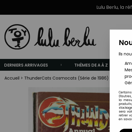
Lulu Berlu, la r
Nou
Ils nou
Amé
DERNIERS ARRIVAGES
THÈMES DE A À Z
Mes
pro
Accueil
>
ThunderCats Cosmocats (Série de 1986)
>
ThunderC
Gér
Certains
D'autres
la mesu
produits
stockage
sera va
retirer 
en savoir