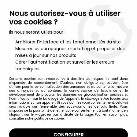
Lulu Berlu, la référence dans l'univers du jouet vintage en
France - Vente à l'international
Nous autorisez-vous à utiliser
vos cookies ?
0
Ils nous seront utiles pour :
Améliorer l'interface et les fonctionnalités du site
Mesurer les campagnes marketing et proposer des
Accueil
>
ThunderCats Cosmocats (Série de 1986)
>
ThunderCats Produits Dérivés
>
Thundercats (Cosmocats) -
mises à jour sur nos produits
Verre à moutarde Amora - Starlion, Felibelle et Gorior
Gérer l'authentification et surveiller les erreurs
techniques
Certains cookies sont nécessaires à des fins techniques, ils sont donc
dispensés de consentement. D'autres, non obligatoires, peuvent être
utilisés pour la personnalisation des annonces et du contenu, la mesure
des annonces et du contenu, la connaissance de l'audience et le
développement de produits, les données de géolocalisation précises et
l'identification par le balayage de l'appareil, le stockage et/ou l'accès aux
informations sur un appareil. Si vous donnez votre consentement, celui-ci
sera valable sur l’ensemble des sous-domaines de Lulu Berlu. Vous
disposez de la possibilité de retirer votre consentement à tout moment en
cliquant sur le widget en bas à droite de la page. Pour en savoir plus,
consulter notre politique de cookie.
CONFIGURER