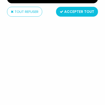
TOUT REFUSER
ACCEPTER TOUT
Amora
THUNDERCATS (COSMOCATS) -
VERRE À MOUTARDE AMORA -