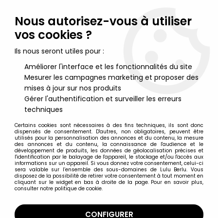
Lulu Berlu, la référence dans l'univers du jouet vintage en
France - Vente à l'international
Nous autorisez-vous à utiliser
vos cookies ?
0
Ils nous seront utiles pour :
Améliorer l'interface et les fonctionnalités du site
Mesurer les campagnes marketing et proposer des
Accueil
>
Jeux Electroniques & Vidéo Vintage
>
Tiger Electronics
>
Tiger Electronics - Handheld Game - Strider
mises à jour sur nos produits
Gérer l'authentification et surveiller les erreurs
techniques
Certains cookies sont nécessaires à des fins techniques, ils sont donc
dispensés de consentement. D'autres, non obligatoires, peuvent être
utilisés pour la personnalisation des annonces et du contenu, la mesure
des annonces et du contenu, la connaissance de l'audience et le
développement de produits, les données de géolocalisation précises et
l'identification par le balayage de l'appareil, le stockage et/ou l'accès aux
informations sur un appareil. Si vous donnez votre consentement, celui-ci
sera valable sur l’ensemble des sous-domaines de Lulu Berlu. Vous
disposez de la possibilité de retirer votre consentement à tout moment en
cliquant sur le widget en bas à droite de la page. Pour en savoir plus,
consulter notre politique de cookie.
CONFIGURER