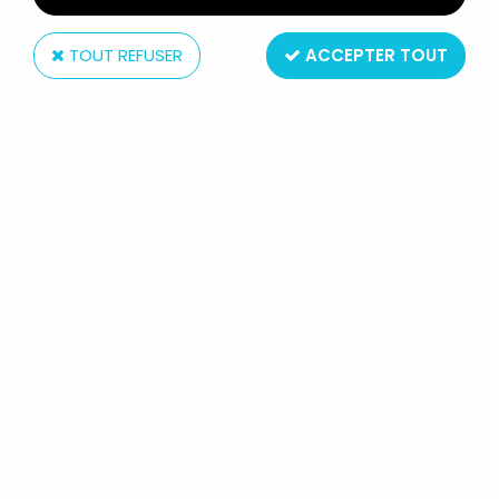
TOUT REFUSER
ACCEPTER TOUT
Tiger electronics inc.
TIGER ELECTRONICS - HANDHELD
GAME - STRIDER