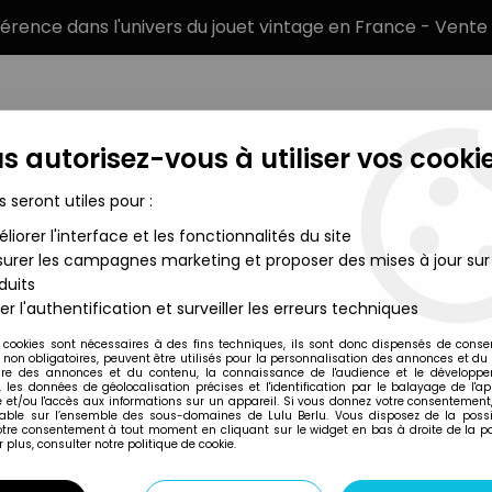
éférence dans l'univers du jouet vintage en France - Vente 
s autorisez-vous à utiliser vos cookie
s seront utiles pour :
liorer l'interface et les fonctionnalités du site
MARQUES
TYPE DE PRODUIT
PRÉCOMM
urer les campagnes marketing et proposer des mises à jour sur
duits
on Packs! Ref 4102 - Waterloo - Prussiens Cavalerie Complet en
er l'authentification et surveiller les erreurs techniques
Timpo Toys
 cookies sont nécessaires à des fins techniques, ils sont donc dispensés de cons
, non obligatoires, peuvent être utilisés pour la personnalisation des annonces et du
TIMPO ACTION PAC
re des annonces et du contenu, la connaissance de l'audience et le développ
, les données de géolocalisation précises et l'identification par le balayage de l'app
PRUSSIENS CAVALE
 et/ou l'accès aux informations sur un appareil. Si vous donnez votre consentement,
lable sur l’ensemble des sous-domaines de Lulu Berlu. Vous disposez de la possib
49
,
99
€
TTC
votre consentement à tout moment en cliquant sur le widget en bas à droite de la p
 plus, consulter notre politique de cookie.
Réf. :
AR0042594