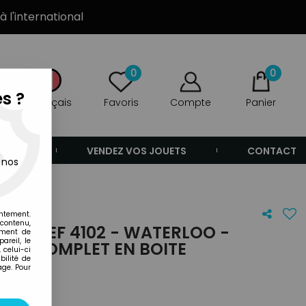
à l'international
0
0
s ?
Français
Favoris
Compte
Panier
ANDE
VENDEZ VOS JOUETS
CONTACT
 nos
 Boite
entement.
 contenu,
KS! REF 4102 - WATERLOO -
ement de
areil, le
RIE COMPLET EN BOITE
 celui-ci
ilité de
age. Pour