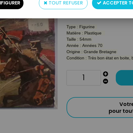
FIGURER
TOUT REFUSER
ACCEPTER T
Battle of Waterlo
SERIE
Type : Figurine
Matière : Plastique
Taille : 54mm
Année : Années 70
Origine : Grande Bretagne
Condition : Très bon état en boite,
Votr
pour to