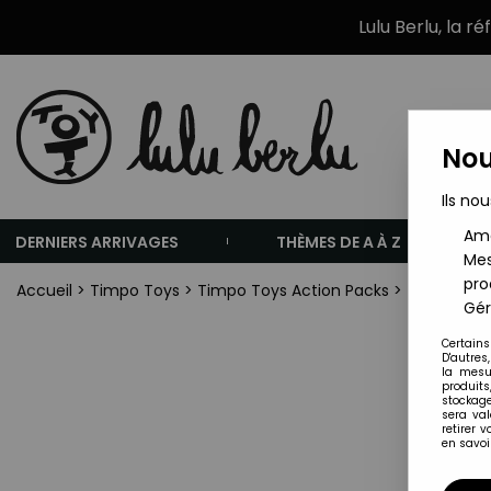
Lulu Berlu, la r
Nou
Ils nou
Amé
DERNIERS ARRIVAGES
THÈMES DE A À Z
Mes
pro
Accueil
>
Timpo Toys
>
Timpo Toys Action Packs
>
Timpo Acti
Gér
Certains
D'autres
la mesu
produits
stockage
sera va
retirer 
en savoir