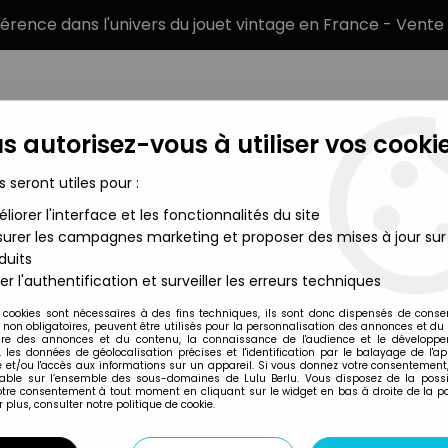
éférence dans l'univers du jouet vintage en France - Vente 
s autorisez-vous à utiliser vos cookie
s seront utiles pour :
liorer l'interface et les fonctionnalités du site
MARQUES
TYPE DE PRODUIT
PRÉCOMM
urer les campagnes marketing et proposer des mises à jour sur
duits
ier ceinture séparée pose du couteau veste jaune pantalon jau
er l'authentification et surveiller les erreurs techniques
Timpo Toys
 cookies sont nécessaires à des fins techniques, ils sont donc dispensés de cons
, non obligatoires, peuvent être utilisés pour la personnalisation des annonces et du
TIMPO - MEXICAIN
re des annonces et du contenu, la connaissance de l'audience et le développ
, les données de géolocalisation précises et l'identification par le balayage de l'app
POSE DU COUTEAU
 et/ou l'accès aux informations sur un appareil. Si vous donnez votre consentement,
lable sur l’ensemble des sous-domaines de Lulu Berlu. Vous disposez de la possib
SOMBRERO JAUNE
votre consentement à tout moment en cliquant sur le widget en bas à droite de la p
 plus, consulter notre politique de cookie.
24
,
99
€
TTC