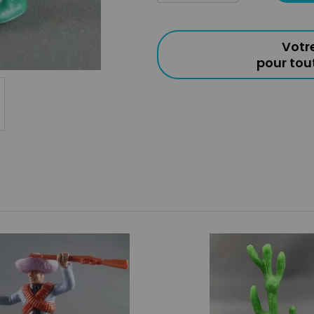
Votr
pour to