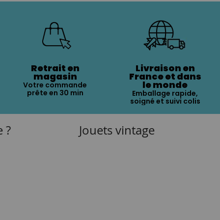
Retrait en
Livraison en
magasin
France et dans
le monde
Votre commande
prête en 30 min
Emballage rapide,
soigné et suivi colis
e ?
Jouets vintage