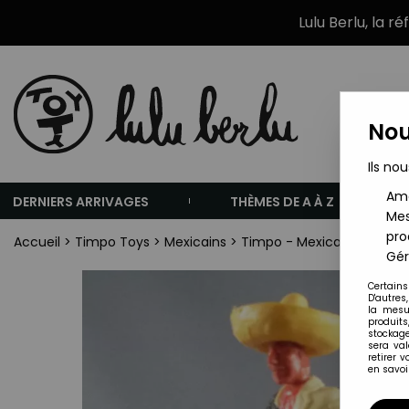
Lulu Berlu, la r
Nou
Ils nou
Amé
DERNIERS ARRIVAGES
THÈMES DE A À Z
Mes
pro
Accueil
>
Timpo Toys
>
Mexicains
>
Timpo - Mexicains - Caval
Gér
Certains
D'autres
la mesu
produits
stockage
sera va
retirer 
en savoir