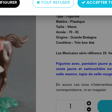
FIGURER
TOUT REFUSER
ACCEPTER T
Réf. :
REF32776
Type : Figurine
Matière : Plastique
Taille : 54mm
Année : 70 - 81
Origine : Grande Bretagne
Condition : Très bon état
Les Mexicains série référence 19. V
Figurine avec, pantalon jaune p
veste jaune et cartouchière no
selle marron, tapis de selle rouge
En aucun cas nous n'intervertiss
correspondance, ni en magasin