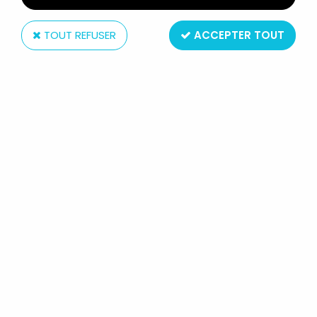
TOUT REFUSER
ACCEPTER TOUT
Tables & Couleurs
TINTIN - ASSIETTE PORCELAINE
TABLES & COULEURS - LE SECRET DE
LA LICORNE