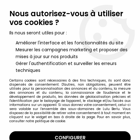
Lulu Berlu, la référence dans l'univers du jouet vintage en
France - Vente à l'international
Nous autorisez-vous à utiliser
vos cookies ?
0
Ils nous seront utiles pour :
Améliorer l'interface et les fonctionnalités du site
Mesurer les campagnes marketing et proposer des
Accueil
>
Tintin
>
Tintin Merchandising
>
Tintin - Assiette
Porcelaine Tables & Couleurs - Le Secret de la Licorne
mises à jour sur nos produits
Gérer l'authentification et surveiller les erreurs
techniques
Certains cookies sont nécessaires à des fins techniques, ils sont donc
dispensés de consentement. D'autres, non obligatoires, peuvent être
utilisés pour la personnalisation des annonces et du contenu, la mesure
des annonces et du contenu, la connaissance de l'audience et le
développement de produits, les données de géolocalisation précises et
l'identification par le balayage de l'appareil, le stockage et/ou l'accès aux
informations sur un appareil. Si vous donnez votre consentement, celui-ci
sera valable sur l’ensemble des sous-domaines de Lulu Berlu. Vous
disposez de la possibilité de retirer votre consentement à tout moment en
cliquant sur le widget en bas à droite de la page. Pour en savoir plus,
consulter notre politique de cookie.
CONFIGURER