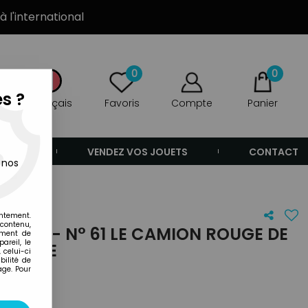
à l'international
0
0
s ?
Français
Favoris
Compte
Panier
ANDE
VENDEZ VOS JOUETS
CONTACT
 nos
entement.
 contenu,
 ATLAS - N° 61 LE CAMION ROUGE DE
ement de
areil, le
N BOITE
 celui-ci
ilité de
age. Pour