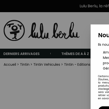
Lulu Berlu, la r
Nou
Ils nou
Amé
DERNIERS ARRIVAGES
THÈMES DE A À Z
Mes
pro
Accueil
>
Tintin
>
Tintin Vehicules
>
Tintin - Editions Atlas - N
Gér
Certains
D'autres
la mesu
produits
stockage
sera va
retirer 
en savoir