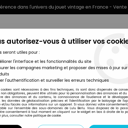
éférence dans l'univers du jouet vintage en France - Vente 
s autorisez-vous à utiliser vos cookie
s seront utiles pour :
liorer l'interface et les fonctionnalités du site
MARQUES
TYPE DE PRODUIT
PRÉCOMM
urer les campagnes marketing et proposer des mises à jour sur
duits
° 61 Le camion rouge de L'Ile Noire neuf en boite
er l'authentification et surveiller les erreurs techniques
Atlas
 cookies sont nécessaires à des fins techniques, ils sont donc dispensés de cons
, non obligatoires, peuvent être utilisés pour la personnalisation des annonces et du
TINTIN - EDITIONS
re des annonces et du contenu, la connaissance de l'audience et le développ
, les données de géolocalisation précises et l'identification par le balayage de l'app
L'ILE NOIRE NEUF E
 et/ou l'accès aux informations sur un appareil. Si vous donnez votre consentement,
lable sur l’ensemble des sous-domaines de Lulu Berlu. Vous disposez de la possib
79
,
99
€
TTC
votre consentement à tout moment en cliquant sur le widget en bas à droite de la p
 plus, consulter notre politique de cookie.
Réf. :
REF26086