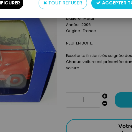
FIGURER
TOUT REFUSER
ACCEPTER T
Type : Véhicule
Taille : 104mm
Matière : Metal
Année : 2006
Origine : France
NEUF EN BOITE.
Excellente finition très soignée 
Chaque voiture est présentée dans
voiture
.
Votr