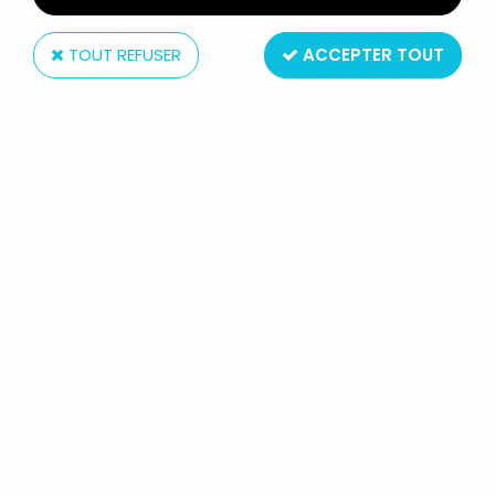
TOUT REFUSER
ACCEPTER TOUT
LUG Editions
TITANS N°75 - COLLECTION SUPER
HÉROS LUG - AVRIL 1985 - LA