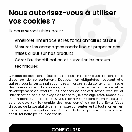
Lulu Berlu, la référence dans l'univers du jouet vintage en
France - Vente à l'international
Nous autorisez-vous à utiliser
vos cookies ?
0
Ils nous seront utiles pour :
Améliorer l'interface et les fonctionnalités du site
Mesurer les campagnes marketing et proposer des
Accueil
>
Star Wars Vintage - 1977 à 1994
>
Star Wars Vintage Livres, BD et Revues
>
Titans n°75 - Collection
mises à jour sur nos produits
Super Héros LUG - Avril 1985 - La Guerre des Etoiles
Gérer l'authentification et surveiller les erreurs
techniques
Certains cookies sont nécessaires à des fins techniques, ils sont donc
dispensés de consentement. D'autres, non obligatoires, peuvent être
utilisés pour la personnalisation des annonces et du contenu, la mesure
des annonces et du contenu, la connaissance de l'audience et le
développement de produits, les données de géolocalisation précises et
l'identification par le balayage de l'appareil, le stockage et/ou l'accès aux
informations sur un appareil. Si vous donnez votre consentement, celui-ci
sera valable sur l’ensemble des sous-domaines de Lulu Berlu. Vous
disposez de la possibilité de retirer votre consentement à tout moment en
cliquant sur le widget en bas à droite de la page. Pour en savoir plus,
consulter notre politique de cookie.
CONFIGURER