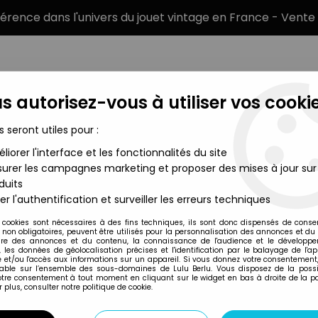
éférence dans l'univers du jouet vintage en France - Vente 
s autorisez-vous à utiliser vos cookie
s seront utiles pour :
liorer l'interface et les fonctionnalités du site
MARQUES
TYPE DE PRODUIT
PRÉCOMM
urer les campagnes marketing et proposer des mises à jour sur
duits
Livres, BD et Revues
>
Titans n°84 - Collection Super Héros LUG -
er l'authentification et surveiller les erreurs techniques
LUG Editions
 cookies sont nécessaires à des fins techniques, ils sont donc dispensés de cons
, non obligatoires, peuvent être utilisés pour la personnalisation des annonces et du
TITANS N°84 - CO
re des annonces et du contenu, la connaissance de l'audience et le développ
, les données de géolocalisation précises et l'identification par le balayage de l'app
JANVIER 1986 - LA
 et/ou l'accès aux informations sur un appareil. Si vous donnez votre consentement,
lable sur l’ensemble des sous-domaines de Lulu Berlu. Vous disposez de la possib
29
,
99
€
TTC
votre consentement à tout moment en cliquant sur le widget en bas à droite de la p
 plus, consulter notre politique de cookie.
Réf. :
AR0001919