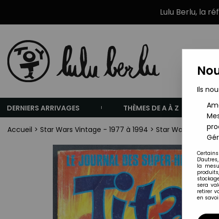
Lulu Berlu, la r
Nou
Ils nou
Amé
DERNIERS ARRIVAGES
THÈMES DE A À Z
Mes
pro
Accueil
>
Star Wars Vintage - 1977 à 1994
>
Star Wars Vintage 
Gér
Certains
D'autres
la mesu
produits
stockage
sera va
retirer 
en savoir