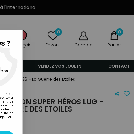
à l'international
0
0
s ?
Français
Favoris
Compte
Panier
ANDE
VENDEZ VOS JOUETS
CONTACT
 nos
 Janvier 1986 - La Guerre des Etoiles
entement.
 contenu,
LLECTION SUPER HÉROS LUG -
ement de
areil, le
 GUERRE DES ETOILES
 celui-ci
ilité de
age. Pour