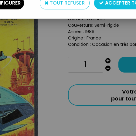
FIGURER
TOUT REFUSER
ACCEPTER T
Type : Bandes Déssinées regrou
Nbre de Pages : 82
Format : 17x26cm
Couverture: Semi-rigide
Année : 1986
Origine : France
Condition : Occasion en très bon
Votr
pour to