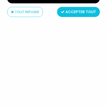
TOUT REFUSER
ACCEPTER TOUT
Playmates
TMNT TORTUES NINJA - 1992 -
MOVIE III TURTLEPULT AVEC WHIT