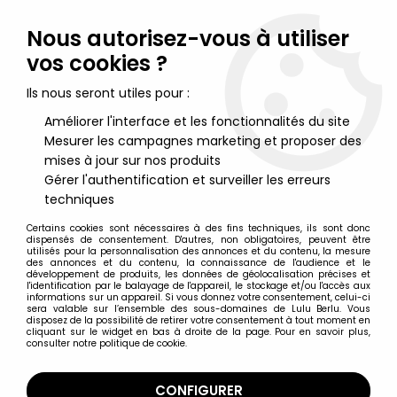
Lulu Berlu, la référence dans l'univers du jouet vintage en
France - Vente à l'international
Nous autorisez-vous à utiliser
vos cookies ?
0
Ils nous seront utiles pour :
Améliorer l'interface et les fonctionnalités du site
Mesurer les campagnes marketing et proposer des
Accueil
>
Tortues Ninja (Gammes originales 1984-2010)
>
Tortues Ninja Accessoires
>
TMNT Tortues Ninja - 1992 - Movie III
mises à jour sur nos produits
Turtlepult avec Whit Casey Jones
Gérer l'authentification et surveiller les erreurs
techniques
Certains cookies sont nécessaires à des fins techniques, ils sont donc
dispensés de consentement. D'autres, non obligatoires, peuvent être
utilisés pour la personnalisation des annonces et du contenu, la mesure
des annonces et du contenu, la connaissance de l'audience et le
développement de produits, les données de géolocalisation précises et
l'identification par le balayage de l'appareil, le stockage et/ou l'accès aux
informations sur un appareil. Si vous donnez votre consentement, celui-ci
sera valable sur l’ensemble des sous-domaines de Lulu Berlu. Vous
disposez de la possibilité de retirer votre consentement à tout moment en
cliquant sur le widget en bas à droite de la page. Pour en savoir plus,
consulter notre politique de cookie.
CONFIGURER