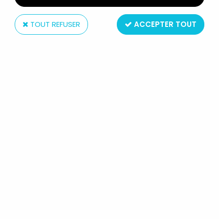
TOUT REFUSER
ACCEPTER TOUT
NECA
TMNT TORTUES NINJA - NECA -
UNIVERSAL MONSTERS SPLINTER AS