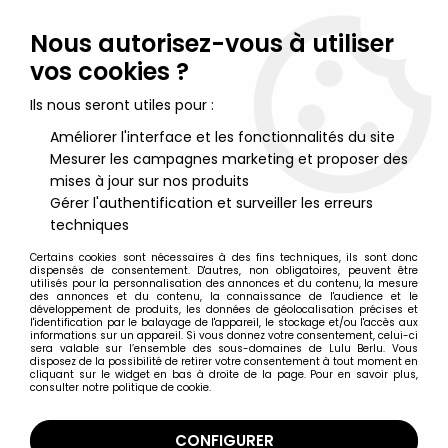
Lulu Berlu, la référence dans l'univers du jouet vintage en
France - Vente à l'international
Nous autorisez-vous à utiliser
vos cookies ?
0
Ils nous seront utiles pour :
Améliorer l'interface et les fonctionnalités du site
Mesurer les campagnes marketing et proposer des
Accueil
>
Tortues Ninja (Gammes Modernes 2015 et +)
>
TMNT par NECA
>
TMNT Tortues Ninja - NECA - Universal Monsters
mises à jour sur nos produits
Splinter as Van Helsing
Gérer l'authentification et surveiller les erreurs
techniques
Certains cookies sont nécessaires à des fins techniques, ils sont donc
dispensés de consentement. D'autres, non obligatoires, peuvent être
utilisés pour la personnalisation des annonces et du contenu, la mesure
des annonces et du contenu, la connaissance de l'audience et le
développement de produits, les données de géolocalisation précises et
l'identification par le balayage de l'appareil, le stockage et/ou l'accès aux
informations sur un appareil. Si vous donnez votre consentement, celui-ci
sera valable sur l’ensemble des sous-domaines de Lulu Berlu. Vous
disposez de la possibilité de retirer votre consentement à tout moment en
cliquant sur le widget en bas à droite de la page. Pour en savoir plus,
consulter notre politique de cookie.
CONFIGURER