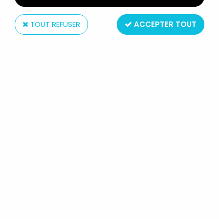
TOUT REFUSER
ACCEPTER TOUT
Bully
TOM & JERRY - FIGURINE PVC
BULLY 1984 - JERRY AVEC
BALUCHON