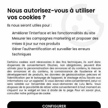
Lulu Berlu, la référence dans l'univers du jouet vintage en
France - Vente à l'international
Nous autorisez-vous à utiliser
vos cookies ?
0
Ils nous seront utiles pour :
Améliorer l'interface et les fonctionnalités du site
Mesurer les campagnes marketing et proposer des
Accueil
>
Tom et Jerry
>
Tom & Jerry - Figurine Pvc Bully 1984 -
Jerry avec Baluchon
mises à jour sur nos produits
Gérer l'authentification et surveiller les erreurs
techniques
Certains cookies sont nécessaires à des fins techniques, ils sont donc
dispensés de consentement. D'autres, non obligatoires, peuvent être
utilisés pour la personnalisation des annonces et du contenu, la mesure
des annonces et du contenu, la connaissance de l'audience et le
développement de produits, les données de géolocalisation précises et
l'identification par le balayage de l'appareil, le stockage et/ou l'accès aux
informations sur un appareil. Si vous donnez votre consentement, celui-ci
sera valable sur l’ensemble des sous-domaines de Lulu Berlu. Vous
disposez de la possibilité de retirer votre consentement à tout moment en
cliquant sur le widget en bas à droite de la page. Pour en savoir plus,
consulter notre politique de cookie.
CONFIGURER