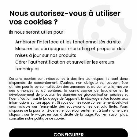
Lulu Berlu, la référence dans l'univers du jouet vintage en
France - Vente à l'international
Nous autorisez-vous à utiliser
vos cookies ?
0
Ils nous seront utiles pour :
Améliorer l'interface et les fonctionnalités du site
Mesurer les campagnes marketing et proposer des
Accueil
>
Tom et Jerry
>
Tom & Jerry - Tom Junior - Figurine pvc
Schleich 1981
mises à jour sur nos produits
Gérer l'authentification et surveiller les erreurs
techniques
Certains cookies sont nécessaires à des fins techniques, ils sont donc
dispensés de consentement. D'autres, non obligatoires, peuvent être
utilisés pour la personnalisation des annonces et du contenu, la mesure
des annonces et du contenu, la connaissance de l'audience et le
développement de produits, les données de géolocalisation précises et
l'identification par le balayage de l'appareil, le stockage et/ou l'accès aux
informations sur un appareil. Si vous donnez votre consentement, celui-ci
sera valable sur l’ensemble des sous-domaines de Lulu Berlu. Vous
disposez de la possibilité de retirer votre consentement à tout moment en
cliquant sur le widget en bas à droite de la page. Pour en savoir plus,
consulter notre politique de cookie.
CONFIGURER