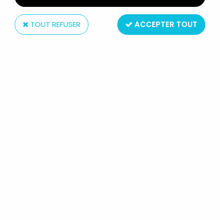
TOUT REFUSER
ACCEPTER TOUT
Schleich
TOM & JERRY - TOM JUNIOR -
FIGURINE PVC SCHLEICH 1981
Réf. :
AR0019743
Type: Figurine pvc
Matière : plastique
Taille : environ 5cm