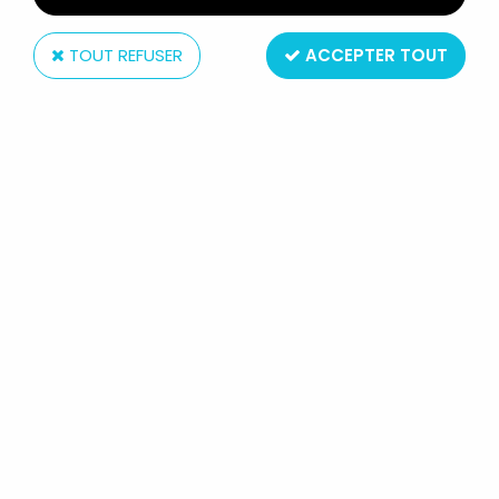
TOUT REFUSER
ACCEPTER TOUT
Atlas
TOMB RAIDER - ATLAS - STATUE
15CM - LARA CROFT - TOMB RAIDER
LEGEND, LARA EXPLORATRICE
Réf. :
REF20284
Type : statue
Matière : résine