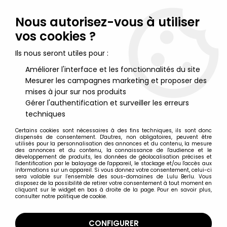
Lulu Berlu, la référence dans l'univers du jouet vintage en
France - Vente à l'international
Nous autorisez-vous à utiliser
vos cookies ?
0
Ils nous seront utiles pour :
Améliorer l'interface et les fonctionnalités du site
Mesurer les campagnes marketing et proposer des
Accueil
>
Tomb Raider
>
Tomb Raider - Atlas - Statue 15cm - Lara
Croft - Tomb Raider Legend, Lara Exploratrice
mises à jour sur nos produits
Gérer l'authentification et surveiller les erreurs
techniques
Certains cookies sont nécessaires à des fins techniques, ils sont donc
dispensés de consentement. D'autres, non obligatoires, peuvent être
utilisés pour la personnalisation des annonces et du contenu, la mesure
des annonces et du contenu, la connaissance de l'audience et le
développement de produits, les données de géolocalisation précises et
l'identification par le balayage de l'appareil, le stockage et/ou l'accès aux
informations sur un appareil. Si vous donnez votre consentement, celui-ci
sera valable sur l’ensemble des sous-domaines de Lulu Berlu. Vous
disposez de la possibilité de retirer votre consentement à tout moment en
cliquant sur le widget en bas à droite de la page. Pour en savoir plus,
consulter notre politique de cookie.
CONFIGURER