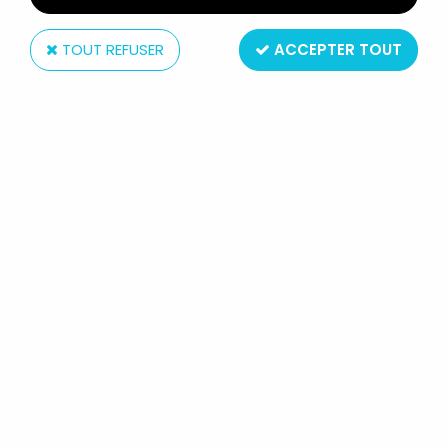
TOUT REFUSER
ACCEPTER TOUT
Atlas
TOMB RAIDER - ATLAS - STATUE
15CM - LARA CROFT - TOMB RAIDER
LEGEND, LARA PALÉONTOLOGUE
Réf. :
REF20286
Type : statue
Matière : résine