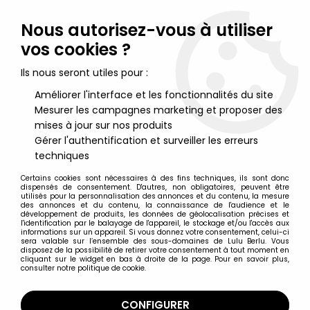
Lulu Berlu, la référence dans l'univers du jouet vintage en
France - Vente à l'international
Nous autorisez-vous à utiliser
vos cookies ?
0
Ils nous seront utiles pour :
Améliorer l'interface et les fonctionnalités du site
Mesurer les campagnes marketing et proposer des
Accueil
>
Tomb Raider
>
Tomb Raider - Atlas - Statue 15cm - Lara
Croft - Tomb Raider Legend, Lara Paléontologue
mises à jour sur nos produits
Gérer l'authentification et surveiller les erreurs
techniques
Certains cookies sont nécessaires à des fins techniques, ils sont donc
dispensés de consentement. D'autres, non obligatoires, peuvent être
utilisés pour la personnalisation des annonces et du contenu, la mesure
des annonces et du contenu, la connaissance de l'audience et le
développement de produits, les données de géolocalisation précises et
l'identification par le balayage de l'appareil, le stockage et/ou l'accès aux
informations sur un appareil. Si vous donnez votre consentement, celui-ci
sera valable sur l’ensemble des sous-domaines de Lulu Berlu. Vous
disposez de la possibilité de retirer votre consentement à tout moment en
cliquant sur le widget en bas à droite de la page. Pour en savoir plus,
consulter notre politique de cookie.
CONFIGURER