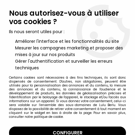
Lulu Berlu, la référence dans l'univers du jouet vintage en
France - Vente à l'international
Nous autorisez-vous à utiliser
vos cookies ?
0
Ils nous seront utiles pour :
Améliorer l'interface et les fonctionnalités du site
Mesurer les campagnes marketing et proposer des
Accueil
>
Transformers
>
Transformers Génération 1
>
Transformers G1 - Battlecharger - Runamuck
mises à jour sur nos produits
Gérer l'authentification et surveiller les erreurs
techniques
Certains cookies sont nécessaires à des fins techniques, ils sont donc
dispensés de consentement. D'autres, non obligatoires, peuvent être
utilisés pour la personnalisation des annonces et du contenu, la mesure
des annonces et du contenu, la connaissance de l'audience et le
développement de produits, les données de géolocalisation précises et
l'identification par le balayage de l'appareil, le stockage et/ou l'accès aux
informations sur un appareil. Si vous donnez votre consentement, celui-ci
sera valable sur l’ensemble des sous-domaines de Lulu Berlu. Vous
disposez de la possibilité de retirer votre consentement à tout moment en
cliquant sur le widget en bas à droite de la page. Pour en savoir plus,
consulter notre politique de cookie.
CONFIGURER