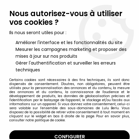
Lulu Berlu, la référence dans l'univers du jouet vintage en
France - Vente à l'international
Nous autorisez-vous à utiliser
vos cookies ?
0
Ils nous seront utiles pour :
Améliorer l'interface et les fonctionnalités du site
Mesurer les campagnes marketing et proposer des
Accueil
>
Football
>
Tutto Calcio - Torpedo Moscou - Kit de
Supporter
mises à jour sur nos produits
Gérer l'authentification et surveiller les erreurs
techniques
Certains cookies sont nécessaires à des fins techniques, ils sont donc
dispensés de consentement. D'autres, non obligatoires, peuvent être
utilisés pour la personnalisation des annonces et du contenu, la mesure
des annonces et du contenu, la connaissance de l'audience et le
développement de produits, les données de géolocalisation précises et
l'identification par le balayage de l'appareil, le stockage et/ou l'accès aux
informations sur un appareil. Si vous donnez votre consentement, celui-ci
sera valable sur l’ensemble des sous-domaines de Lulu Berlu. Vous
disposez de la possibilité de retirer votre consentement à tout moment en
cliquant sur le widget en bas à droite de la page. Pour en savoir plus,
consulter notre politique de cookie.
CONFIGURER