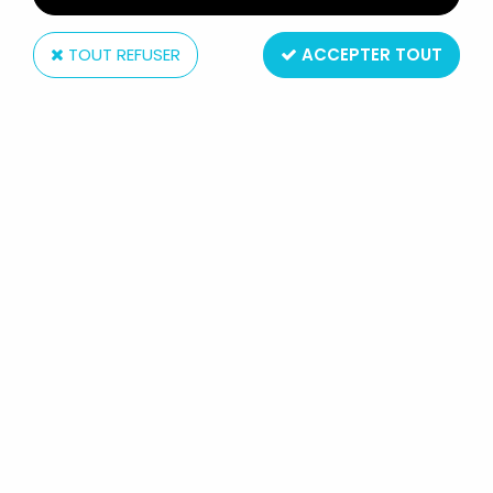
TOUT REFUSER
ACCEPTER TOUT
Inconnue
TUTTO CALCIO - TORPEDO
MOSCOU - KIT DE SUPPORTER
Réf. :
REF14599
Type : gadgets
Matière : plastique
Origine : Espagne