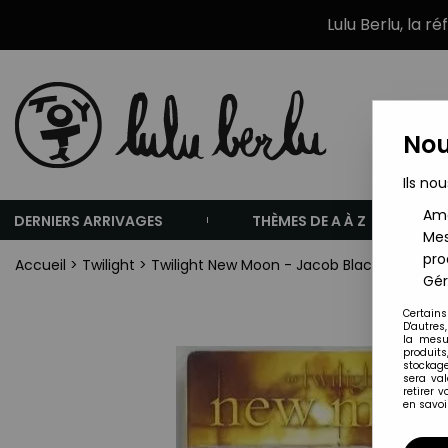
Lulu Berlu, la r
Nou
Ils nou
Amé
DERNIERS ARRIVAGES
THÈMES DE A À Z
Mes
pro
Accueil
>
Twilight
>
Twilight New Moon - Jacob Black (torse nu
Gér
Certains
D'autres
la mesu
produits
stockage
sera va
retirer 
en savoir