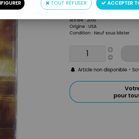
Type : Figurine Articulée
FIGURER
TOUT REFUSER
ACCEPTER T
Matière : Plastique
Taille : 17cm
Année : 2010
Origine : USA
Condition : Neuf sous blister
Article non disponible - S
Votr
pour to