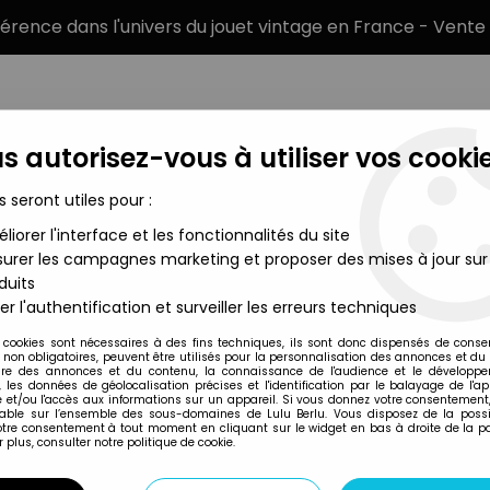
éférence dans l'univers du jouet vintage en France - Vente 
s autorisez-vous à utiliser vos cookie
s seront utiles pour :
liorer l'interface et les fonctionnalités du site
MARQUES
TYPE DE PRODUIT
PRÉCOMM
urer les campagnes marketing et proposer des mises à jour sur
duits
) - Figurine NECA
er l'authentification et surveiller les erreurs techniques
NECA
 cookies sont nécessaires à des fins techniques, ils sont donc dispensés de cons
, non obligatoires, peuvent être utilisés pour la personnalisation des annonces et du
TWILIGHT NEW MO
re des annonces et du contenu, la connaissance de l'audience et le développ
, les données de géolocalisation précises et l'identification par le balayage de l'app
FIGURINE NECA
 et/ou l'accès aux informations sur un appareil. Si vous donnez votre consentement,
lable sur l’ensemble des sous-domaines de Lulu Berlu. Vous disposez de la possib
votre consentement à tout moment en cliquant sur le widget en bas à droite de la p
 plus, consulter notre politique de cookie.
Réf. :
REF30674