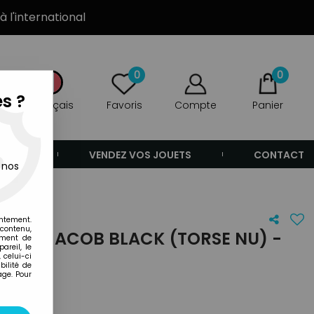
à l'international
0
0
s ?
Français
Favoris
Compte
Panier
ANDE
VENDEZ VOS JOUETS
CONTACT
 nos
entement.
 contenu,
ON - JACOB BLACK (TORSE NU) -
ement de
areil, le
 celui-ci
ilité de
age. Pour