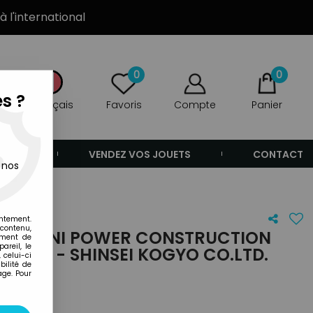
à l'international
0
0
s ?
Français
Favoris
Compte
Panier
ANDE
VENDEZ VOS JOUETS
CONTACT
 nos
entement.
 contenu,
 - MINI POWER CONSTRUCTION
ement de
areil, le
ETER - SHINSEI KOGYO CO.LTD.
 celui-ci
ilité de
age. Pour