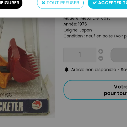
FIGURER
TOUT REFUSER
ACCEPTER T
Type: Figurine articulée
Taille: app. 10cm
Matière: Métal Die-cast
Année: 1976
Origine: Japon
Condition : neuf en boite (voir 
Article non disponible - S
Votr
pour to