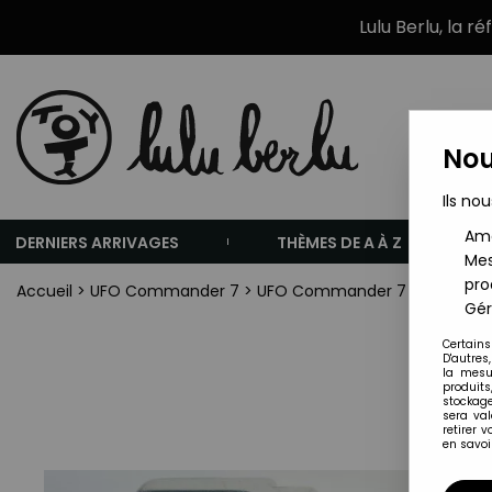
Lulu Berlu, la r
Nou
Ils nou
Amé
DERNIERS ARRIVAGES
THÈMES DE A À Z
Mes
pro
Accueil
>
UFO Commander 7
>
UFO Commander 7 - Mini Power
Gér
Certains
D'autres
la mesu
produits
stockage
sera va
retirer 
en savoir