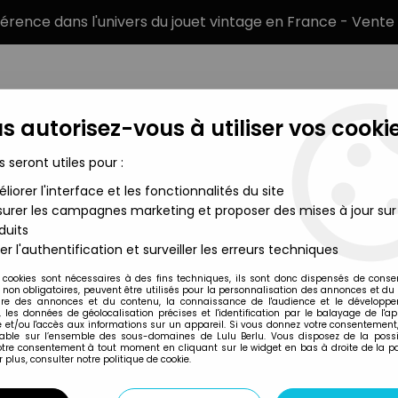
éférence dans l'univers du jouet vintage en France - Vente 
s autorisez-vous à utiliser vos cookie
s seront utiles pour :
liorer l'interface et les fonctionnalités du site
MARQUES
TYPE DE PRODUIT
PRÉCOMM
urer les campagnes marketing et proposer des mises à jour sur
duits
 Construction Robot Dozer Bucketer - Shinsei Kogyo Co.Ltd.
er l'authentification et surveiller les erreurs techniques
Shinsei
 cookies sont nécessaires à des fins techniques, ils sont donc dispensés de cons
, non obligatoires, peuvent être utilisés pour la personnalisation des annonces et du
UFO COMMANDER 7
re des annonces et du contenu, la connaissance de l'audience et le développ
, les données de géolocalisation précises et l'identification par le balayage de l'app
ROBOT DOZER BUCK
 et/ou l'accès aux informations sur un appareil. Si vous donnez votre consentement,
lable sur l’ensemble des sous-domaines de Lulu Berlu. Vous disposez de la possib
votre consentement à tout moment en cliquant sur le widget en bas à droite de la p
 plus, consulter notre politique de cookie.
Réf. :
AR0004554