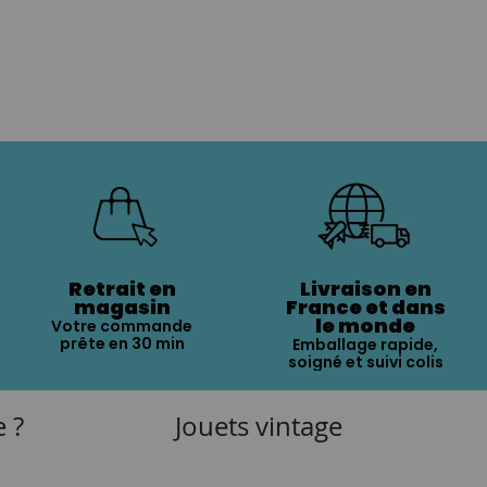
Retrait en
Livraison en
magasin
France et dans
le monde
Votre commande
prête en 30 min
Emballage rapide,
soigné et suivi colis
e ?
Jouets vintage