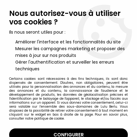
Lulu Berlu, la référence dans l'univers du jouet vintage en
France - Vente à l'international
Nous autorisez-vous à utiliser
vos cookies ?
0
Ils nous seront utiles pour :
Améliorer l'interface et les fonctionnalités du site
Mesurer les campagnes marketing et proposer des
Accueil
>
Ultraman (et Ultra Series)
>
Ultraman - Bandai Ultra
Monster - Alien Babarue
mises à jour sur nos produits
Gérer l'authentification et surveiller les erreurs
techniques
Certains cookies sont nécessaires à des fins techniques, ils sont donc
dispensés de consentement. D'autres, non obligatoires, peuvent être
utilisés pour la personnalisation des annonces et du contenu, la mesure
des annonces et du contenu, la connaissance de l'audience et le
développement de produits, les données de géolocalisation précises et
l'identification par le balayage de l'appareil, le stockage et/ou l'accès aux
informations sur un appareil. Si vous donnez votre consentement, celui-ci
sera valable sur l’ensemble des sous-domaines de Lulu Berlu. Vous
disposez de la possibilité de retirer votre consentement à tout moment en
cliquant sur le widget en bas à droite de la page. Pour en savoir plus,
consulter notre politique de cookie.
CONFIGURER