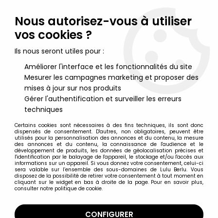
Lulu Berlu, la référence dans l'univers du jouet vintage en
France - Vente à l'international
Nous autorisez-vous à utiliser
vos cookies ?
0
Ils nous seront utiles pour :
Améliorer l'interface et les fonctionnalités du site
Mesurer les campagnes marketing et proposer des
Accueil
>
Ultraman (et Ultra Series)
>
Ultraman Cosmos - Bandai
Ultra Hero & Monster Series
mises à jour sur nos produits
Gérer l'authentification et surveiller les erreurs
techniques
Certains cookies sont nécessaires à des fins techniques, ils sont donc
dispensés de consentement. D'autres, non obligatoires, peuvent être
utilisés pour la personnalisation des annonces et du contenu, la mesure
des annonces et du contenu, la connaissance de l'audience et le
développement de produits, les données de géolocalisation précises et
l'identification par le balayage de l'appareil, le stockage et/ou l'accès aux
informations sur un appareil. Si vous donnez votre consentement, celui-ci
sera valable sur l’ensemble des sous-domaines de Lulu Berlu. Vous
disposez de la possibilité de retirer votre consentement à tout moment en
cliquant sur le widget en bas à droite de la page. Pour en savoir plus,
consulter notre politique de cookie.
CONFIGURER