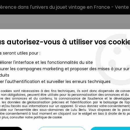
éférence dans l'univers du jouet vintage en France - Vente 
s autorisez-vous à utiliser vos cookie
s seront utiles pour :
liorer l'interface et les fonctionnalités du site
MARQUES
TYPE DE PRODUIT
PRÉCOMM
urer les campagnes marketing et proposer des mises à jour sur
duits
gurine Flexible Ceji Vicma - Télémaque (loose)
er l'authentification et surveiller les erreurs techniques
Vicma
 cookies sont nécessaires à des fins techniques, ils sont donc dispensés de cons
, non obligatoires, peuvent être utilisés pour la personnalisation des annonces et du
ULYSSE 31 - FIGUR
re des annonces et du contenu, la connaissance de l'audience et le développ
, les données de géolocalisation précises et l'identification par le balayage de l'app
TÉLÉMAQUE (LOOS
 et/ou l'accès aux informations sur un appareil. Si vous donnez votre consentement,
lable sur l’ensemble des sous-domaines de Lulu Berlu. Vous disposez de la possib
69
,
99
€
TTC
votre consentement à tout moment en cliquant sur le widget en bas à droite de la p
 plus, consulter notre politique de cookie.
Réf. :
AR0003240