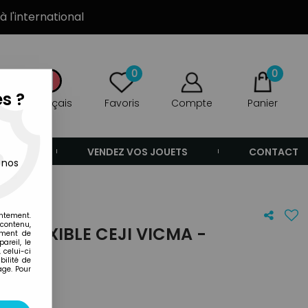
à l'international
0
0
s ?
Français
Favoris
Compte
Panier
ANDE
VENDEZ VOS JOUETS
CONTACT
 nos
entement.
 contenu,
INE FLEXIBLE CEJI VICMA -
ement de
areil, le
E)
 celui-ci
ilité de
age. Pour