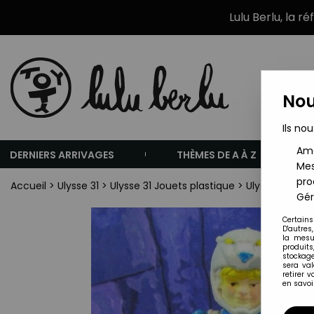
Lulu Berlu, la r
Nou
Ils nou
Amé
DERNIERS ARRIVAGES
THÈMES DE A À Z
Mes
pro
Accueil
>
Ulysse 31
>
Ulysse 31 Jouets plastique
>
Ulysse 31 - Fi
Gér
Certains
D'autres
la mesu
produits
stockage
sera va
retirer 
en savoir