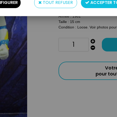
FIGURER
TOUT REFUSER
ACCEPTER T
Type : Figurine flexible
Matière : Plastique-caoutchouc
Année : 1981
Taille : 15 cm
Condition : Loose. Voir photos pour 
Votr
pour to