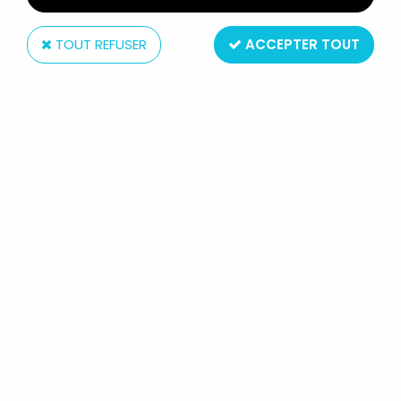
TOUT REFUSER
ACCEPTER TOUT
McFarlane Toys
WALLACE & GROMIT - MCFARLANE
TOYS - GROMIT A