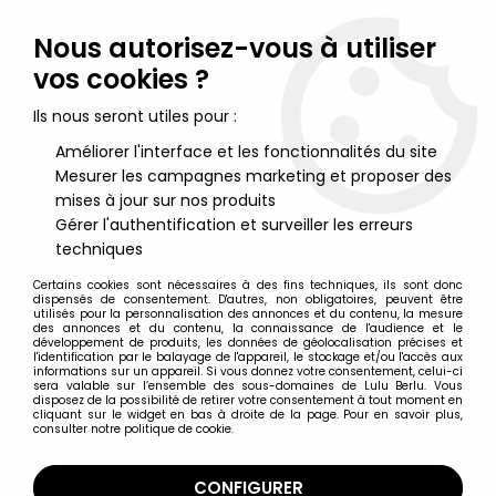
Lulu Berlu, la référence dans l'univers du jouet vintage en
France - Vente à l'international
Nous autorisez-vous à utiliser
vos cookies ?
0
Ils nous seront utiles pour :
Améliorer l'interface et les fonctionnalités du site
Mesurer les campagnes marketing et proposer des
Accueil
>
Wallace & Gromit
>
Wallace & Gromit - McFarlane Toys
- Gromit A
mises à jour sur nos produits
Gérer l'authentification et surveiller les erreurs
techniques
Certains cookies sont nécessaires à des fins techniques, ils sont donc
dispensés de consentement. D'autres, non obligatoires, peuvent être
utilisés pour la personnalisation des annonces et du contenu, la mesure
des annonces et du contenu, la connaissance de l'audience et le
développement de produits, les données de géolocalisation précises et
l'identification par le balayage de l'appareil, le stockage et/ou l'accès aux
informations sur un appareil. Si vous donnez votre consentement, celui-ci
sera valable sur l’ensemble des sous-domaines de Lulu Berlu. Vous
disposez de la possibilité de retirer votre consentement à tout moment en
cliquant sur le widget en bas à droite de la page. Pour en savoir plus,
consulter notre politique de cookie.
CONFIGURER