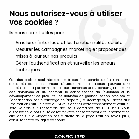
Lulu Berlu, la référence dans l'univers du jouet vintage en
France - Vente à l'international
Nous autorisez-vous à utiliser
vos cookies ?
0
Ils nous seront utiles pour :
Améliorer l'interface et les fonctionnalités du site
Mesurer les campagnes marketing et proposer des
Accueil
>
Wallace & Gromit
>
Wallace & Gromit - Vivid -
Adventure Factory
mises à jour sur nos produits
Gérer l'authentification et surveiller les erreurs
techniques
Certains cookies sont nécessaires à des fins techniques, ils sont donc
dispensés de consentement. D'autres, non obligatoires, peuvent être
utilisés pour la personnalisation des annonces et du contenu, la mesure
des annonces et du contenu, la connaissance de l'audience et le
développement de produits, les données de géolocalisation précises et
l'identification par le balayage de l'appareil, le stockage et/ou l'accès aux
informations sur un appareil. Si vous donnez votre consentement, celui-ci
sera valable sur l’ensemble des sous-domaines de Lulu Berlu. Vous
disposez de la possibilité de retirer votre consentement à tout moment en
cliquant sur le widget en bas à droite de la page. Pour en savoir plus,
consulter notre politique de cookie.
CONFIGURER