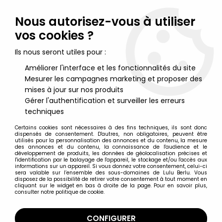
Lulu Berlu, la référence dans l'univers du jouet vintage en
France - Vente à l'international
Nous autorisez-vous à utiliser
vos cookies ?
0
Ils nous seront utiles pour :
Améliorer l'interface et les fonctionnalités du site
Mesurer les campagnes marketing et proposer des
Accueil
>
Wallace & Gromit
>
Wallace & Gromit - Vivid - Gromit
mises à jour sur nos produits
Gérer l'authentification et surveiller les erreurs
techniques
Certains cookies sont nécessaires à des fins techniques, ils sont donc
dispensés de consentement. D'autres, non obligatoires, peuvent être
utilisés pour la personnalisation des annonces et du contenu, la mesure
des annonces et du contenu, la connaissance de l'audience et le
développement de produits, les données de géolocalisation précises et
l'identification par le balayage de l'appareil, le stockage et/ou l'accès aux
informations sur un appareil. Si vous donnez votre consentement, celui-ci
sera valable sur l’ensemble des sous-domaines de Lulu Berlu. Vous
disposez de la possibilité de retirer votre consentement à tout moment en
cliquant sur le widget en bas à droite de la page. Pour en savoir plus,
consulter notre politique de cookie.
CONFIGURER