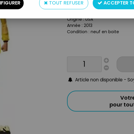
Type : figurine articulée
FIGURER
TOUT REFUSER
ACCEPTER T
Matière : plastique
Taille : env. 17cm
Origine : USA
Année : 2013
Condition : neuf en boite
Article non disponible - S
Votr
pour to