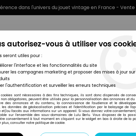
éférence dans l'univers du jouet vintage en France - Vente 
s autorisez-vous à utiliser vos cookie
s seront utiles pour :
liorer l'interface et les fonctionnalités du site
MARQUES
TYPE DE PRODUIT
PRÉCOMM
urer les campagnes marketing et proposer des mises à jour sur
duits
b Black Freighter - Silk Spectre II
er l'authentification et surveiller les erreurs techniques
Mattel
 cookies sont nécessaires à des fins techniques, ils sont donc dispensés de cons
, non obligatoires, peuvent être utilisés pour la personnalisation des annonces et du
WATCHMEN - MATTE
re des annonces et du contenu, la connaissance de l'audience et le développ
, les données de géolocalisation précises et l'identification par le balayage de l'app
SPECTRE II
 et/ou l'accès aux informations sur un appareil. Si vous donnez votre consentement,
lable sur l’ensemble des sous-domaines de Lulu Berlu. Vous disposez de la possib
votre consentement à tout moment en cliquant sur le widget en bas à droite de la p
 plus, consulter notre politique de cookie.
Réf. :
REF39968