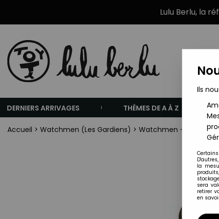
Lulu Berlu, la r
Nou
Ils nou
Amé
DERNIERS ARRIVAGES
THÈMES DE A À Z
Mes
pro
Accueil
>
Watchmen (Les Gardiens)
>
Watchmen - Mattel - Clu
Gér
Certains
D'autres
la mesu
produits
stockage
sera va
retirer 
en savoir