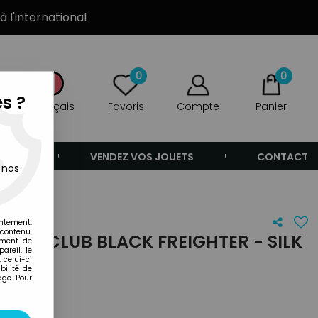
à l'international
0
0
s ?
Français
Favoris
Compte
Panier
ANDE
VENDEZ VOS JOUETS
CONTACT
 nos
entement.
 contenu,
L - CLUB BLACK FREIGHTER - SILK
ement de
areil, le
 celui-ci
ilité de
age. Pour