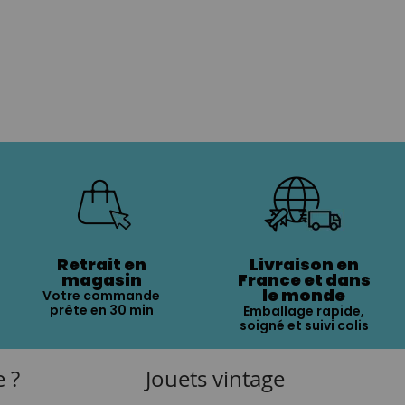
Retrait en
Livraison en
magasin
France et dans
le monde
Votre commande
prête en 30 min
Emballage rapide,
soigné et suivi colis
e ?
Jouets vintage