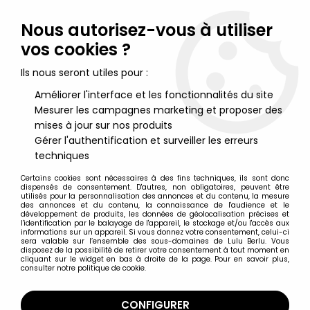
Lulu Berlu, la référence dans l'univers du jouet vintage en
France - Vente à l'international
Nous autorisez-vous à utiliser
vos cookies ?
0
Ils nous seront utiles pour :
Améliorer l'interface et les fonctionnalités du site
Mesurer les campagnes marketing et proposer des
Accueil
>
Cinéma (Affiches, Lobby Cards, Films...)
>
Cinéma : Documents et Matériel Promotionnel
>
Waterworld -
mises à jour sur nos produits
Theatrical Pamphlet / Programme Souvenir - Japon 1995
Gérer l'authentification et surveiller les erreurs
techniques
Certains cookies sont nécessaires à des fins techniques, ils sont donc
dispensés de consentement. D'autres, non obligatoires, peuvent être
utilisés pour la personnalisation des annonces et du contenu, la mesure
des annonces et du contenu, la connaissance de l'audience et le
développement de produits, les données de géolocalisation précises et
l'identification par le balayage de l'appareil, le stockage et/ou l'accès aux
informations sur un appareil. Si vous donnez votre consentement, celui-ci
sera valable sur l’ensemble des sous-domaines de Lulu Berlu. Vous
disposez de la possibilité de retirer votre consentement à tout moment en
cliquant sur le widget en bas à droite de la page. Pour en savoir plus,
consulter notre politique de cookie.
CONFIGURER