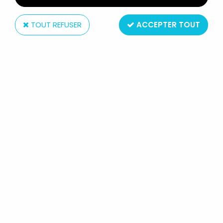
TOUT REFUSER
ACCEPTER TOUT
Universal Studios
WATERWORLD - THEATRICAL
PAMPHLET / PROGRAMME