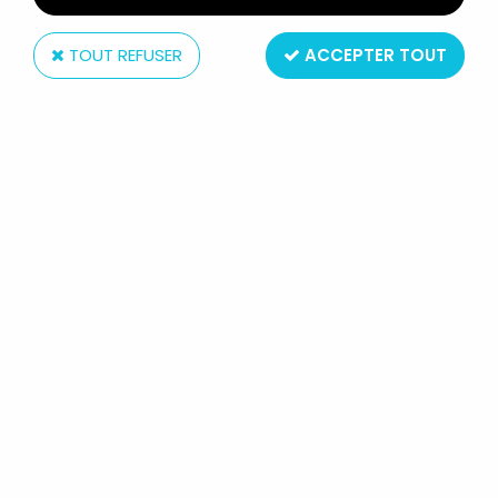
TOUT REFUSER
ACCEPTER TOUT
TELE Parade
WICKIE LE VIKING - COLLECTION
TÉLÉ PARADE - MENSUEL N°2