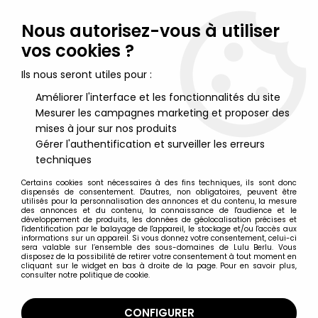
Lulu Berlu, la référence dans l'univers du jouet vintage en
France - Vente à l'international
Nous autorisez-vous à utiliser
vos cookies ?
0
Ils nous seront utiles pour :
Améliorer l'interface et les fonctionnalités du site
Mesurer les campagnes marketing et proposer des
Accueil
>
Vic le Viking
>
Wickie Le Viking - Collection Télé Parade
- Mensuel n°2
mises à jour sur nos produits
Gérer l'authentification et surveiller les erreurs
techniques
Certains cookies sont nécessaires à des fins techniques, ils sont donc
dispensés de consentement. D'autres, non obligatoires, peuvent être
utilisés pour la personnalisation des annonces et du contenu, la mesure
des annonces et du contenu, la connaissance de l'audience et le
développement de produits, les données de géolocalisation précises et
l'identification par le balayage de l'appareil, le stockage et/ou l'accès aux
informations sur un appareil. Si vous donnez votre consentement, celui-ci
sera valable sur l’ensemble des sous-domaines de Lulu Berlu. Vous
disposez de la possibilité de retirer votre consentement à tout moment en
cliquant sur le widget en bas à droite de la page. Pour en savoir plus,
consulter notre politique de cookie.
CONFIGURER