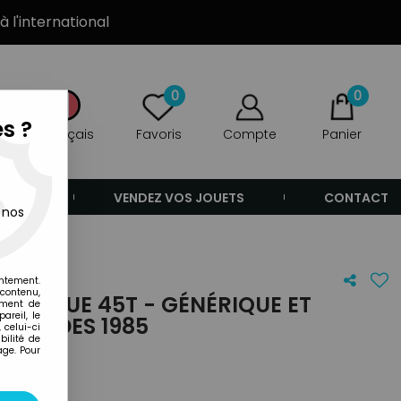
à l'international
0
0
s ?
Français
Favoris
Compte
Panier
ANDE
VENDEZ VOS JOUETS
CONTACT
 nos
entement.
 contenu,
- DISQUE 45T - GÉNÉRIQUE ET
ement de
areil, le
ES ADES 1985
 celui-ci
ilité de
age. Pour