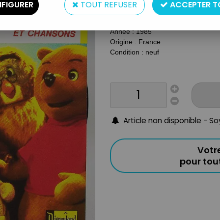
Type : Disque
FIGURER
TOUT REFUSER
ACCEPTER T
Matière : Vinyl
Taille : 45t
Année : 1985
Origine : France
Condition : neuf
Article non disponible - S
Votr
pour to