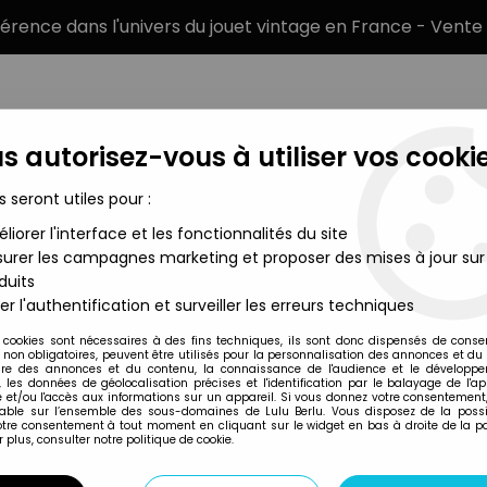
éférence dans l'univers du jouet vintage en France - Vente 
s autorisez-vous à utiliser vos cookie
s seront utiles pour :
liorer l'interface et les fonctionnalités du site
MARQUES
TYPE DE PRODUIT
PRÉCOMM
urer les campagnes marketing et proposer des mises à jour sur
duits
nérique et Chansons - Disques Ades 1985
er l'authentification et surveiller les erreurs techniques
Adès (Disques)
 cookies sont nécessaires à des fins techniques, ils sont donc dispensés de cons
, non obligatoires, peuvent être utilisés pour la personnalisation des annonces et du
WINNIE L'OURSON 
re des annonces et du contenu, la connaissance de l'audience et le développ
, les données de géolocalisation précises et l'identification par le balayage de l'app
CHANSONS - DISQU
 et/ou l'accès aux informations sur un appareil. Si vous donnez votre consentement,
lable sur l’ensemble des sous-domaines de Lulu Berlu. Vous disposez de la possib
votre consentement à tout moment en cliquant sur le widget en bas à droite de la p
 plus, consulter notre politique de cookie.
Réf. :
AR0012898