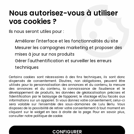
Lulu Berlu, la référence dans l'univers du jouet vintage en
France - Vente à l'international
Nous autorisez-vous à utiliser
vos cookies ?
0
Ils nous seront utiles pour :
Améliorer l'interface et les fonctionnalités du site
Mesurer les campagnes marketing et proposer des
Accueil
>
Woody Woodpecker
>
Woody Woodpecker - Figurine
Pvc Comics Spain 1981 - Woody Woodpecker
mises à jour sur nos produits
Gérer l'authentification et surveiller les erreurs
techniques
Certains cookies sont nécessaires à des fins techniques, ils sont donc
dispensés de consentement. D'autres, non obligatoires, peuvent être
utilisés pour la personnalisation des annonces et du contenu, la mesure
des annonces et du contenu, la connaissance de l'audience et le
développement de produits, les données de géolocalisation précises et
l'identification par le balayage de l'appareil, le stockage et/ou l'accès aux
informations sur un appareil. Si vous donnez votre consentement, celui-ci
sera valable sur l’ensemble des sous-domaines de Lulu Berlu. Vous
disposez de la possibilité de retirer votre consentement à tout moment en
cliquant sur le widget en bas à droite de la page. Pour en savoir plus,
consulter notre politique de cookie.
CONFIGURER