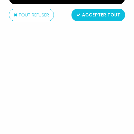
TOUT REFUSER
ACCEPTER TOUT
Comics Spain
WOODY WOODPECKER - FIGURINE
PVC COMICS SPAIN 1981 - WOODY
WOODPECKER