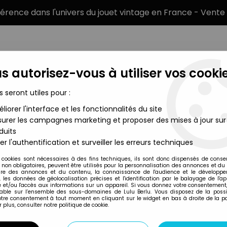
éférence dans l'univers du jouet vintage en France - Vente 
s autorisez-vous à utiliser vos cookie
s seront utiles pour :
liorer l'interface et les fonctionnalités du site
MARQUES
TYPE DE PRODUIT
PRÉCOMM
urer les campagnes marketing et proposer des mises à jour sur
duits
- Justoys BendEms - Figurine flexible Magneto (loose)
er l'authentification et surveiller les erreurs techniques
Justoys
 cookies sont nécessaires à des fins techniques, ils sont donc dispensés de cons
, non obligatoires, peuvent être utilisés pour la personnalisation des annonces et du
X-MEN - JUSTOYS 
re des annonces et du contenu, la connaissance de l'audience et le développ
, les données de géolocalisation précises et l'identification par le balayage de l'app
MAGNETO (LOOSE
 et/ou l'accès aux informations sur un appareil. Si vous donnez votre consentement,
lable sur l’ensemble des sous-domaines de Lulu Berlu. Vous disposez de la possib
19
,
99
€
TTC
votre consentement à tout moment en cliquant sur le widget en bas à droite de la p
 plus, consulter notre politique de cookie.
Réf. :
AR0037416