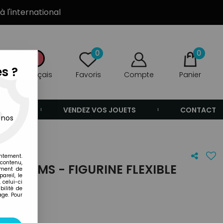
à l'international
0
0
s ?
Français
Favoris
Compte
Panier
ANDE
VENDEZ VOS JOUETS
CONTACT
 nos
entement.
 contenu,
BENDEMS - FIGURINE FLEXIBLE
ement de
areil, le
)
 celui-ci
ilité de
age. Pour