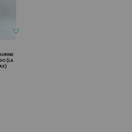
GURINE
GO (LA
AX)