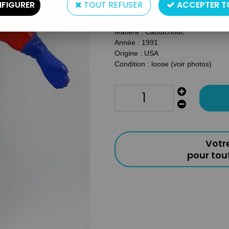
FIGURER
TOUT REFUSER
ACCEPTER T
Type : Figurine flexible
Taille : 15 cm
Matière : Caoutchouc
Année : 1991
Origine : USA
Condition : loose (voir photos)
Votr
pour to