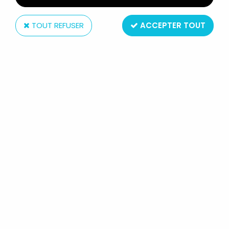
TOUT REFUSER
ACCEPTER TOUT
Popy
X-OR (GAVAN) - POPY - FIGURINE
''FLASH & SOUND''