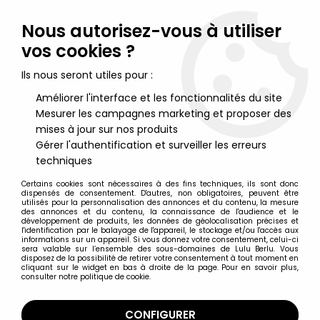
Lulu Berlu, la référence dans l'univers du jouet vintage en
France - Vente à l'international
Nous autorisez-vous à utiliser
vos cookies ?
0
Ils nous seront utiles pour :
Améliorer l'interface et les fonctionnalités du site
Mesurer les campagnes marketing et proposer des
Accueil
>
X-OR
>
X-OR Figurines
>
X-OR (Gavan) - Popy - Figurine
''Flash & Sound''
mises à jour sur nos produits
Gérer l'authentification et surveiller les erreurs
techniques
Certains cookies sont nécessaires à des fins techniques, ils sont donc
dispensés de consentement. D'autres, non obligatoires, peuvent être
utilisés pour la personnalisation des annonces et du contenu, la mesure
des annonces et du contenu, la connaissance de l'audience et le
développement de produits, les données de géolocalisation précises et
l'identification par le balayage de l'appareil, le stockage et/ou l'accès aux
informations sur un appareil. Si vous donnez votre consentement, celui-ci
sera valable sur l’ensemble des sous-domaines de Lulu Berlu. Vous
disposez de la possibilité de retirer votre consentement à tout moment en
cliquant sur le widget en bas à droite de la page. Pour en savoir plus,
consulter notre politique de cookie.
CONFIGURER