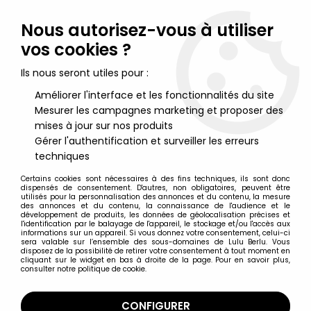
Lulu Berlu, la référence dans l'univers du jouet vintage en
France - Vente à l'international
Nous autorisez-vous à utiliser
vos cookies ?
0
Ils nous seront utiles pour :
Améliorer l'interface et les fonctionnalités du site
Mesurer les campagnes marketing et proposer des
Accueil
>
Yakari
>
Yakari - Figurine Pvc Schleich 1984 Porte Clé -
Arc-en-ciel
mises à jour sur nos produits
Gérer l'authentification et surveiller les erreurs
techniques
Certains cookies sont nécessaires à des fins techniques, ils sont donc
dispensés de consentement. D'autres, non obligatoires, peuvent être
utilisés pour la personnalisation des annonces et du contenu, la mesure
des annonces et du contenu, la connaissance de l'audience et le
développement de produits, les données de géolocalisation précises et
l'identification par le balayage de l'appareil, le stockage et/ou l'accès aux
informations sur un appareil. Si vous donnez votre consentement, celui-ci
sera valable sur l’ensemble des sous-domaines de Lulu Berlu. Vous
disposez de la possibilité de retirer votre consentement à tout moment en
cliquant sur le widget en bas à droite de la page. Pour en savoir plus,
consulter notre politique de cookie.
CONFIGURER