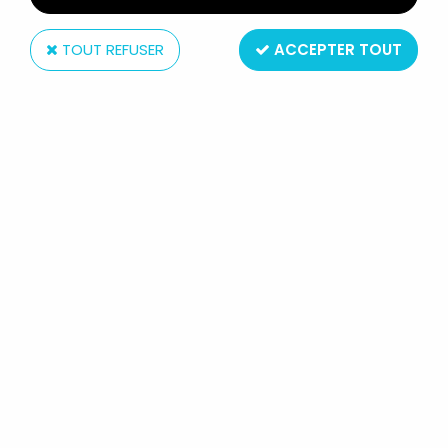
TOUT REFUSER
ACCEPTER TOUT
Schleich
YAKARI - FIGURINE PVC SCHLEICH
1984 PORTE CLÉ - ARC-EN-CIEL
24
,
99
€
TTC