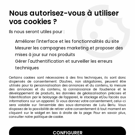
Lulu Berlu, la référence dans l'univers du jouet vintage en
France - Vente à l'international
Nous autorisez-vous à utiliser
vos cookies ?
0
Ils nous seront utiles pour :
Améliorer l'interface et les fonctionnalités du site
Mesurer les campagnes marketing et proposer des
Accueil
>
Yakari
>
Yakari (Série TV 2005) - Figurine Résine - Tilleul
mises à jour sur nos produits
Gérer l'authentification et surveiller les erreurs
techniques
Certains cookies sont nécessaires à des fins techniques, ils sont donc
dispensés de consentement. D'autres, non obligatoires, peuvent être
utilisés pour la personnalisation des annonces et du contenu, la mesure
des annonces et du contenu, la connaissance de l'audience et le
développement de produits, les données de géolocalisation précises et
l'identification par le balayage de l'appareil, le stockage et/ou l'accès aux
informations sur un appareil. Si vous donnez votre consentement, celui-ci
sera valable sur l’ensemble des sous-domaines de Lulu Berlu. Vous
disposez de la possibilité de retirer votre consentement à tout moment en
cliquant sur le widget en bas à droite de la page. Pour en savoir plus,
consulter notre politique de cookie.
CONFIGURER