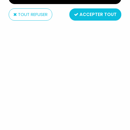
TOUT REFUSER
ACCEPTER TOUT
YAKARI (SÉRIE TV 2005) - FIGURINE
RÉSINE - TILLEUL
Réf. :
AR0002781