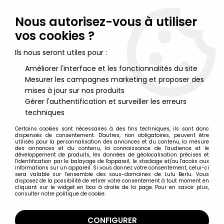
Lulu Berlu, la référence dans l'univers du jouet vintage en
France - Vente à l'international
Nous autorisez-vous à utiliser
vos cookies ?
0
Ils nous seront utiles pour :
Améliorer l'interface et les fonctionnalités du site
Mesurer les campagnes marketing et proposer des
Accueil
>
Yu-Gi-Oh!
>
Yu-Gi-Oh! Duel Monsters - Bandai
S.H.Figuarts - Yami Yugi
mises à jour sur nos produits
Gérer l'authentification et surveiller les erreurs
techniques
Certains cookies sont nécessaires à des fins techniques, ils sont donc
dispensés de consentement. D'autres, non obligatoires, peuvent être
utilisés pour la personnalisation des annonces et du contenu, la mesure
des annonces et du contenu, la connaissance de l'audience et le
développement de produits, les données de géolocalisation précises et
l'identification par le balayage de l'appareil, le stockage et/ou l'accès aux
informations sur un appareil. Si vous donnez votre consentement, celui-ci
sera valable sur l’ensemble des sous-domaines de Lulu Berlu. Vous
disposez de la possibilité de retirer votre consentement à tout moment en
cliquant sur le widget en bas à droite de la page. Pour en savoir plus,
consulter notre politique de cookie.
CONFIGURER