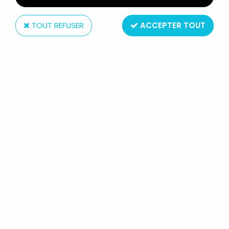
TOUT REFUSER
ACCEPTER TOUT
Bandai
YU-GI-OH! DUEL MONSTERS -
BANDAI S.H.FIGUARTS - YAMI YUGI