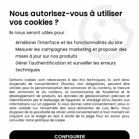
Lulu Berlu, la référence dans l'univers du jouet vintage en
France - Vente à l'international
Nous autorisez-vous à utiliser
vos cookies ?
0
Ils nous seront utiles pour :
Améliorer l'interface et les fonctionnalités du site
Mesurer les campagnes marketing et proposer des
Accueil
>
Yû Yû Hakusho
>
Yû Yû Hakusho - Bandai S.H.Figuarts -
Yusuke Urameshi
mises à jour sur nos produits
Gérer l'authentification et surveiller les erreurs
techniques
Certains cookies sont nécessaires à des fins techniques, ils sont donc
dispensés de consentement. D'autres, non obligatoires, peuvent être
utilisés pour la personnalisation des annonces et du contenu, la mesure
des annonces et du contenu, la connaissance de l'audience et le
développement de produits, les données de géolocalisation précises et
l'identification par le balayage de l'appareil, le stockage et/ou l'accès aux
informations sur un appareil. Si vous donnez votre consentement, celui-ci
sera valable sur l’ensemble des sous-domaines de Lulu Berlu. Vous
disposez de la possibilité de retirer votre consentement à tout moment en
cliquant sur le widget en bas à droite de la page. Pour en savoir plus,
consulter notre politique de cookie.
CONFIGURER