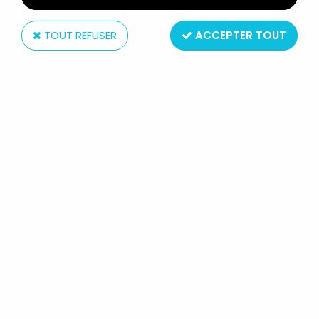
TOUT REFUSER
ACCEPTER TOUT
Bandai
YÛ YÛ HAKUSHO - BANDAI
S.H.FIGUARTS - YUSUKE URAMESHI