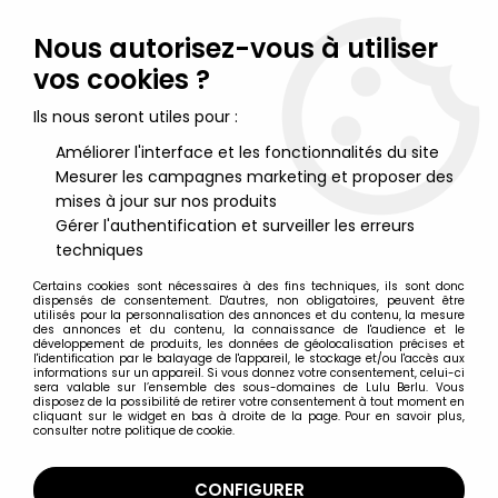
Lulu Berlu, la référence dans l'univers du jouet vintage en
France - Vente à l'international
Nous autorisez-vous à utiliser
vos cookies ?
0
Ils nous seront utiles pour :
Améliorer l'interface et les fonctionnalités du site
Mesurer les campagnes marketing et proposer des
Accueil
>
Zoids
>
Zoids (OER) - Tomy - Redhorn the Terrible
(loose avec boite)
mises à jour sur nos produits
Gérer l'authentification et surveiller les erreurs
techniques
Certains cookies sont nécessaires à des fins techniques, ils sont donc
dispensés de consentement. D'autres, non obligatoires, peuvent être
utilisés pour la personnalisation des annonces et du contenu, la mesure
des annonces et du contenu, la connaissance de l'audience et le
développement de produits, les données de géolocalisation précises et
l'identification par le balayage de l'appareil, le stockage et/ou l'accès aux
informations sur un appareil. Si vous donnez votre consentement, celui-ci
sera valable sur l’ensemble des sous-domaines de Lulu Berlu. Vous
disposez de la possibilité de retirer votre consentement à tout moment en
cliquant sur le widget en bas à droite de la page. Pour en savoir plus,
consulter notre politique de cookie.
CONFIGURER