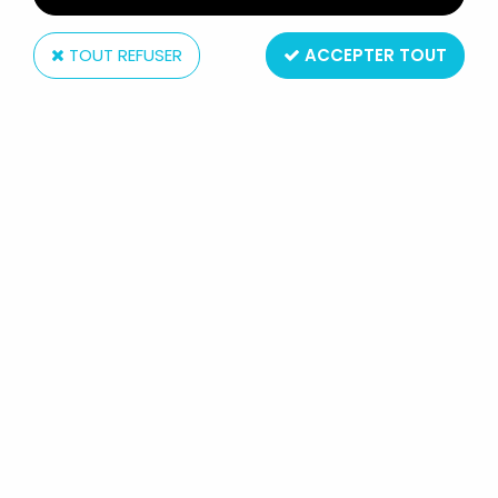
TOUT REFUSER
ACCEPTER TOUT
Tomy
ZOIDS (OER) - TOMY - REDHORN
THE TERRIBLE (LOOSE AVEC BOITE)