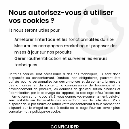
Lulu Berlu, la référence dans l'univers du jouet vintage en
France - Vente à l'international
Nous autorisez-vous à utiliser
vos cookies ?
0
Ils nous seront utiles pour :
Améliorer l'interface et les fonctionnalités du site
Mesurer les campagnes marketing et proposer des
Accueil
>
Zoids
>
Zoids (OER) - Tomy - SpiderZoïd - Neuf en Boite
(Tomy Canada)
mises à jour sur nos produits
Gérer l'authentification et surveiller les erreurs
techniques
Certains cookies sont nécessaires à des fins techniques, ils sont donc
dispensés de consentement. D'autres, non obligatoires, peuvent être
utilisés pour la personnalisation des annonces et du contenu, la mesure
des annonces et du contenu, la connaissance de l'audience et le
développement de produits, les données de géolocalisation précises et
l'identification par le balayage de l'appareil, le stockage et/ou l'accès aux
informations sur un appareil. Si vous donnez votre consentement, celui-ci
sera valable sur l’ensemble des sous-domaines de Lulu Berlu. Vous
disposez de la possibilité de retirer votre consentement à tout moment en
cliquant sur le widget en bas à droite de la page. Pour en savoir plus,
consulter notre politique de cookie.
CONFIGURER