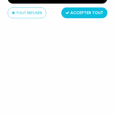
TOUT REFUSER
ACCEPTER TOUT
Tomy
ZOIDS (OER) - TOMY - SPIDERZOÏD
- NEUF EN BOITE (TOMY CANADA)