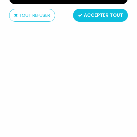
TOUT REFUSER
ACCEPTER TOUT
Ferrero Nutella kinder
ZORRO - SET DE 4 FIGURINES TYPE
KINDER : SERGENT GARCIA,
COMMANDANT MONASTERIO,