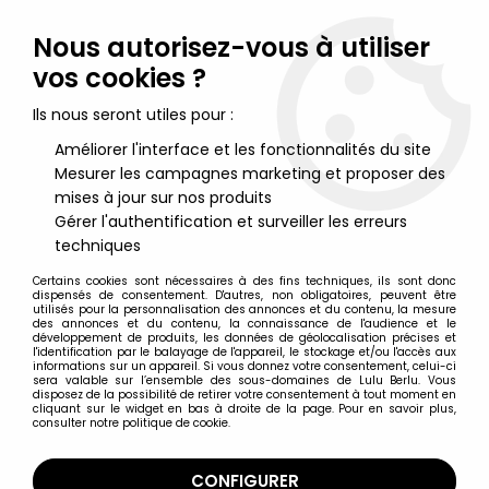
Lulu Berlu, la référence dans l'univers du jouet vintage en
France - Vente à l'international
Nous autorisez-vous à utiliser
vos cookies ?
0
Ils nous seront utiles pour :
Améliorer l'interface et les fonctionnalités du site
Mesurer les campagnes marketing et proposer des
Accueil
>
Zorro
>
Zorro - Set de 4 figurines type Kinder : Sergent
Garcia, Commandant Monasterio, Elena, Zorro
mises à jour sur nos produits
Gérer l'authentification et surveiller les erreurs
techniques
Certains cookies sont nécessaires à des fins techniques, ils sont donc
dispensés de consentement. D'autres, non obligatoires, peuvent être
utilisés pour la personnalisation des annonces et du contenu, la mesure
des annonces et du contenu, la connaissance de l'audience et le
développement de produits, les données de géolocalisation précises et
l'identification par le balayage de l'appareil, le stockage et/ou l'accès aux
informations sur un appareil. Si vous donnez votre consentement, celui-ci
sera valable sur l’ensemble des sous-domaines de Lulu Berlu. Vous
disposez de la possibilité de retirer votre consentement à tout moment en
cliquant sur le widget en bas à droite de la page. Pour en savoir plus,
consulter notre politique de cookie.
CONFIGURER