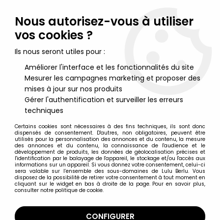
Lulu Berlu, la référence dans l'univers du jouet vintage en
France - Vente à l'international
Nous autorisez-vous à utiliser
vos cookies ?
0
Ils nous seront utiles pour :
Améliorer l'interface et les fonctionnalités du site
Mesurer les campagnes marketing et proposer des
Accueil
>
Action Man (Hasbro)
>
Action Man - Hasbro 1995 -
Mitrailleur
mises à jour sur nos produits
Gérer l'authentification et surveiller les erreurs
techniques
Certains cookies sont nécessaires à des fins techniques, ils sont donc
dispensés de consentement. D'autres, non obligatoires, peuvent être
utilisés pour la personnalisation des annonces et du contenu, la mesure
des annonces et du contenu, la connaissance de l'audience et le
développement de produits, les données de géolocalisation précises et
l'identification par le balayage de l'appareil, le stockage et/ou l'accès aux
informations sur un appareil. Si vous donnez votre consentement, celui-ci
sera valable sur l’ensemble des sous-domaines de Lulu Berlu. Vous
disposez de la possibilité de retirer votre consentement à tout moment en
cliquant sur le widget en bas à droite de la page. Pour en savoir plus,
consulter notre politique de cookie.
CONFIGURER