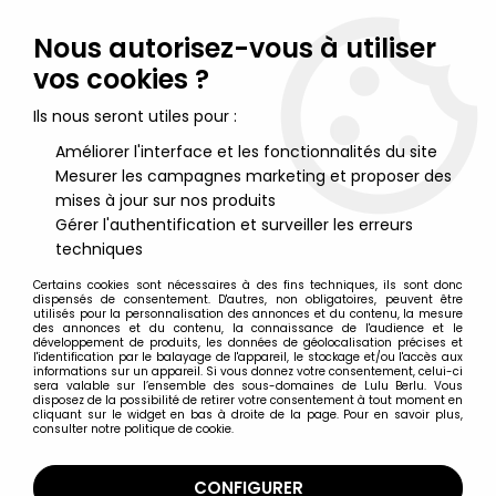
Lulu Berlu, la référence dans l'univers du jouet vintage en
France - Vente à l'international
Nous autorisez-vous à utiliser
vos cookies ?
0
Ils nous seront utiles pour :
Améliorer l'interface et les fonctionnalités du site
Mesurer les campagnes marketing et proposer des
Accueil
>
Asterix
>
Asterix Figurines
>
Asterix - Peluche Michael
Mühleck 1994 - Jules César
mises à jour sur nos produits
Gérer l'authentification et surveiller les erreurs
techniques
Certains cookies sont nécessaires à des fins techniques, ils sont donc
dispensés de consentement. D'autres, non obligatoires, peuvent être
utilisés pour la personnalisation des annonces et du contenu, la mesure
des annonces et du contenu, la connaissance de l'audience et le
développement de produits, les données de géolocalisation précises et
l'identification par le balayage de l'appareil, le stockage et/ou l'accès aux
informations sur un appareil. Si vous donnez votre consentement, celui-ci
sera valable sur l’ensemble des sous-domaines de Lulu Berlu. Vous
disposez de la possibilité de retirer votre consentement à tout moment en
cliquant sur le widget en bas à droite de la page. Pour en savoir plus,
consulter notre politique de cookie.
CONFIGURER