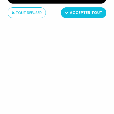
TOUT REFUSER
ACCEPTER TOUT
Michael Mühleck
ASTERIX - PELUCHE MICHAEL
MÜHLECK 1994 - JULES CÉSAR