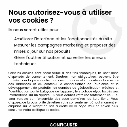
Lulu Berlu, la référence dans l'univers du jouet vintage en
France - Vente à l'international
Nous autorisez-vous à utiliser
vos cookies ?
0
Ils nous seront utiles pour :
Améliorer l'interface et les fonctionnalités du site
Mesurer les campagnes marketing et proposer des
Accueil
>
Marsupilami
>
Marsupilami - Figurine Flexible Muhleck
Nounours - Femelle Marsupilami 14cm
mises à jour sur nos produits
Gérer l'authentification et surveiller les erreurs
techniques
Certains cookies sont nécessaires à des fins techniques, ils sont donc
dispensés de consentement. D'autres, non obligatoires, peuvent être
utilisés pour la personnalisation des annonces et du contenu, la mesure
des annonces et du contenu, la connaissance de l'audience et le
développement de produits, les données de géolocalisation précises et
l'identification par le balayage de l'appareil, le stockage et/ou l'accès aux
informations sur un appareil. Si vous donnez votre consentement, celui-ci
sera valable sur l’ensemble des sous-domaines de Lulu Berlu. Vous
disposez de la possibilité de retirer votre consentement à tout moment en
cliquant sur le widget en bas à droite de la page. Pour en savoir plus,
consulter notre politique de cookie.
CONFIGURER