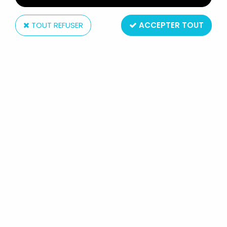
TOUT REFUSER
ACCEPTER TOUT
Michael Mühleck
MARSUPILAMI - FIGURINE FLEXIBLE
MUHLECK NOUNOURS - FEMELLE
MARSUPILAMI 14CM