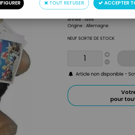
Type : Peluche
FIGURER
TOUT REFUSER
ACCEPTER T
Taille : 45cm
Matière : Tissus
Année : 1994
Origine : Allemagne
NEUF SORTIE DE STOCK
Article non disponible - S
Votr
pour to