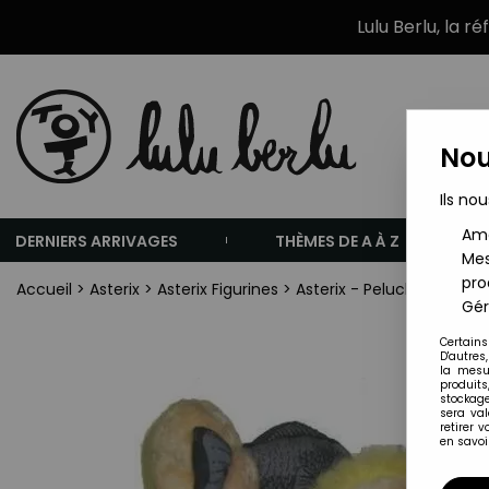
Lulu Berlu, la r
Nou
Ils nou
Amé
DERNIERS ARRIVAGES
THÈMES DE A À Z
Mes
pro
Accueil
>
Asterix
>
Asterix Figurines
>
Asterix - Peluche Michae
Gér
Certains
D'autres
la mesu
produits
stockage
sera va
retirer 
en savoir