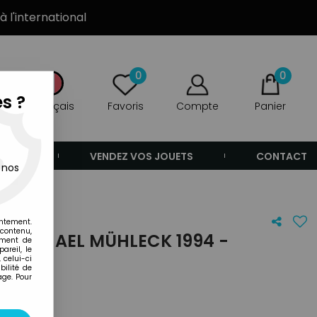
à l'international
0
0
s ?
Français
Favoris
Compte
Panier
ANDE
VENDEZ VOS JOUETS
CONTACT
 nos
entement.
 contenu,
E MICHAEL MÜHLECK 1994 -
ement de
areil, le
NEUVE)
 celui-ci
ilité de
age. Pour