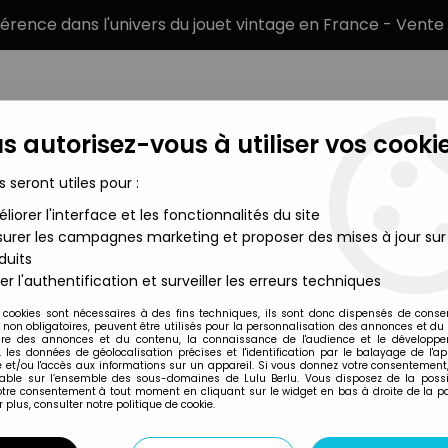
éférence dans l'univers du jouet vintage en France - Vente 
s autorisez-vous à utiliser vos cookie
s seront utiles pour :
liorer l'interface et les fonctionnalités du site
MARQUES
TYPE DE PRODUIT
PRÉCOMM
urer les campagnes marketing et proposer des mises à jour sur
duits
l Mühleck 1994 - Ordralfabetix (neuve)
er l'authentification et surveiller les erreurs techniques
Michael Mühleck
 cookies sont nécessaires à des fins techniques, ils sont donc dispensés de cons
, non obligatoires, peuvent être utilisés pour la personnalisation des annonces et du
ASTERIX - PELUCH
re des annonces et du contenu, la connaissance de l'audience et le développ
, les données de géolocalisation précises et l'identification par le balayage de l'app
ORDRALFABETIX (
 et/ou l'accès aux informations sur un appareil. Si vous donnez votre consentement,
lable sur l’ensemble des sous-domaines de Lulu Berlu. Vous disposez de la possib
votre consentement à tout moment en cliquant sur le widget en bas à droite de la p
 plus, consulter notre politique de cookie.
Réf. :
REF12819