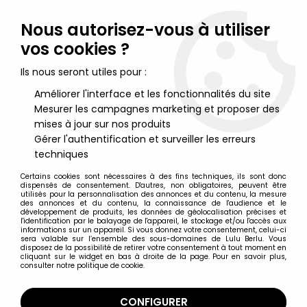
Lulu Berlu, la référence dans l'univers du jouet vintage en
France - Vente à l'international
Nous autorisez-vous à utiliser
vos cookies ?
0
Ils nous seront utiles pour :
Améliorer l'interface et les fonctionnalités du site
Mesurer les campagnes marketing et proposer des
Accueil
>
Marvel Super Héros
>
Marvel Séries Divers
>
Avengers -
Scarlet Witch
mises à jour sur nos produits
Gérer l'authentification et surveiller les erreurs
techniques
Certains cookies sont nécessaires à des fins techniques, ils sont donc
dispensés de consentement. D'autres, non obligatoires, peuvent être
utilisés pour la personnalisation des annonces et du contenu, la mesure
des annonces et du contenu, la connaissance de l'audience et le
développement de produits, les données de géolocalisation précises et
l'identification par le balayage de l'appareil, le stockage et/ou l'accès aux
informations sur un appareil. Si vous donnez votre consentement, celui-ci
sera valable sur l’ensemble des sous-domaines de Lulu Berlu. Vous
disposez de la possibilité de retirer votre consentement à tout moment en
cliquant sur le widget en bas à droite de la page. Pour en savoir plus,
consulter notre politique de cookie.
CONFIGURER