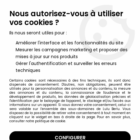
Lulu Berlu, la référence dans l'univers du jouet vintage en
France - Vente à l'international
Nous autorisez-vous à utiliser
vos cookies ?
0
Ils nous seront utiles pour :
Améliorer l'interface et les fonctionnalités du site
Mesurer les campagnes marketing et proposer des
Accueil
>
Marvel Super Héros
>
X-Men
>
X-Men 1990's
>
X-Men -
Weapon X Wolverine 4th edition
mises à jour sur nos produits
Gérer l'authentification et surveiller les erreurs
techniques
Certains cookies sont nécessaires à des fins techniques, ils sont donc
dispensés de consentement. D'autres, non obligatoires, peuvent être
utilisés pour la personnalisation des annonces et du contenu, la mesure
des annonces et du contenu, la connaissance de l'audience et le
développement de produits, les données de géolocalisation précises et
l'identification par le balayage de l'appareil, le stockage et/ou l'accès aux
informations sur un appareil. Si vous donnez votre consentement, celui-ci
sera valable sur l’ensemble des sous-domaines de Lulu Berlu. Vous
disposez de la possibilité de retirer votre consentement à tout moment en
cliquant sur le widget en bas à droite de la page. Pour en savoir plus,
consulter notre politique de cookie.
CONFIGURER