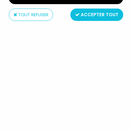
TOUT REFUSER
ACCEPTER TOUT
Toy Biz
X-MEN - WEAPON X WOLVERINE
4TH EDITION