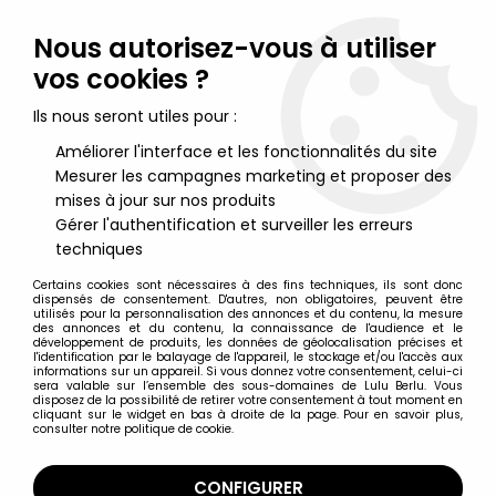
Lulu Berlu, la référence dans l'univers du jouet vintage en
France - Vente à l'international
Nous autorisez-vous à utiliser
vos cookies ?
0
Ils nous seront utiles pour :
Améliorer l'interface et les fonctionnalités du site
Mesurer les campagnes marketing et proposer des
Accueil
>
Marvel Super Héros
>
X-Men
>
X-Men 1990's
>
X-Men
Classics - Magneto
mises à jour sur nos produits
Gérer l'authentification et surveiller les erreurs
techniques
Certains cookies sont nécessaires à des fins techniques, ils sont donc
dispensés de consentement. D'autres, non obligatoires, peuvent être
utilisés pour la personnalisation des annonces et du contenu, la mesure
des annonces et du contenu, la connaissance de l'audience et le
développement de produits, les données de géolocalisation précises et
l'identification par le balayage de l'appareil, le stockage et/ou l'accès aux
informations sur un appareil. Si vous donnez votre consentement, celui-ci
sera valable sur l’ensemble des sous-domaines de Lulu Berlu. Vous
disposez de la possibilité de retirer votre consentement à tout moment en
cliquant sur le widget en bas à droite de la page. Pour en savoir plus,
consulter notre politique de cookie.
CONFIGURER