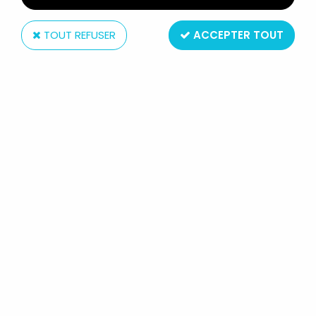
TOUT REFUSER
ACCEPTER TOUT
Toy Biz
X-MEN CLASSICS - MAGNETO
Réf. :
AR0004730
Type : Figurine Articulée
Taille : 13 cm
Matière : Plastique
Année : 1995