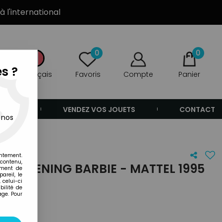
à l'international
0
0
s ?
Français
Favoris
Compte
Panier
ANDE
VENDEZ VOS JOUETS
CONTACT
 nos
entement.
 contenu,
ED EVENING BARBIE - MATTEL 1995
ement de
areil, le
 celui-ci
ilité de
age. Pour