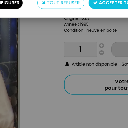
Type : Poupée mannequin
FIGURER
TOUT REFUSER
ACCEPTER T
Matière : plastique et tissus
Taille : 29cm
Origine : USA
Année : 1995
Condition : neuve en boite
Article non disponible - S
Votr
pour to