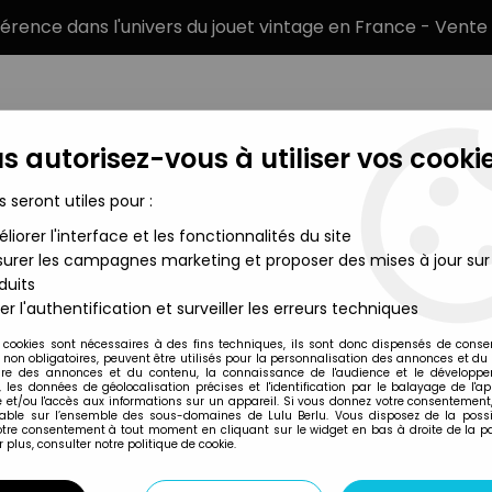
éférence dans l'univers du jouet vintage en France - Vente 
s autorisez-vous à utiliser vos cookie
s seront utiles pour :
liorer l'interface et les fonctionnalités du site
MARQUES
TYPE DE PRODUIT
PRÉCOMM
urer les campagnes marketing et proposer des mises à jour sur
duits
 Barbie - Mattel 1995 (ref.14992)
er l'authentification et surveiller les erreurs techniques
Mattel
 cookies sont nécessaires à des fins techniques, ils sont donc dispensés de cons
, non obligatoires, peuvent être utilisés pour la personnalisation des annonces et du
BARBIE - ENCHANT
re des annonces et du contenu, la connaissance de l'audience et le développ
, les données de géolocalisation précises et l'identification par le balayage de l'app
(REF.14992)
 et/ou l'accès aux informations sur un appareil. Si vous donnez votre consentement,
lable sur l’ensemble des sous-domaines de Lulu Berlu. Vous disposez de la possib
votre consentement à tout moment en cliquant sur le widget en bas à droite de la p
 plus, consulter notre politique de cookie.
Réf. :
AR0006446