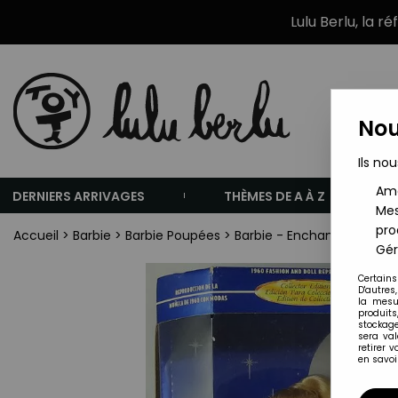
Lulu Berlu, la r
Nou
Ils nou
Amé
DERNIERS ARRIVAGES
THÈMES DE A À Z
Mes
pro
Accueil
>
Barbie
>
Barbie Poupées
>
Barbie - Enchanted Evening
Gér
Certains
D'autres
la mesu
produits
stockage
sera va
retirer 
en savoir