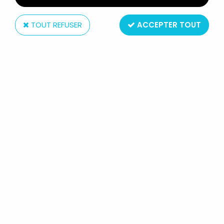
TOUT REFUSER
ACCEPTER TOUT
MegaHouse
CAPTAIN SHEIDER ACTION WORKS
003 - FIGURINE ARTICULÉE -
MEGAHOUSE