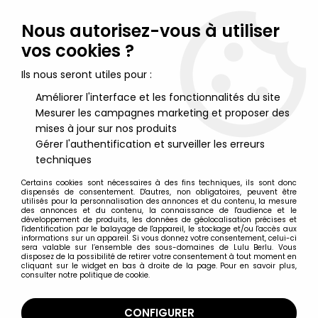
Lulu Berlu, la référence dans l'univers du jouet vintage en
France - Vente à l'international
Nous autorisez-vous à utiliser
vos cookies ?
0
Ils nous seront utiles pour :
Améliorer l'interface et les fonctionnalités du site
Mesurer les campagnes marketing et proposer des
Accueil
>
Capitaine Sheider
>
Captain Sheider Action Works 003
- Figurine Articulée - MegaHouse
mises à jour sur nos produits
Gérer l'authentification et surveiller les erreurs
techniques
Certains cookies sont nécessaires à des fins techniques, ils sont donc
dispensés de consentement. D'autres, non obligatoires, peuvent être
utilisés pour la personnalisation des annonces et du contenu, la mesure
des annonces et du contenu, la connaissance de l'audience et le
développement de produits, les données de géolocalisation précises et
l'identification par le balayage de l'appareil, le stockage et/ou l'accès aux
informations sur un appareil. Si vous donnez votre consentement, celui-ci
sera valable sur l’ensemble des sous-domaines de Lulu Berlu. Vous
disposez de la possibilité de retirer votre consentement à tout moment en
cliquant sur le widget en bas à droite de la page. Pour en savoir plus,
consulter notre politique de cookie.
CONFIGURER