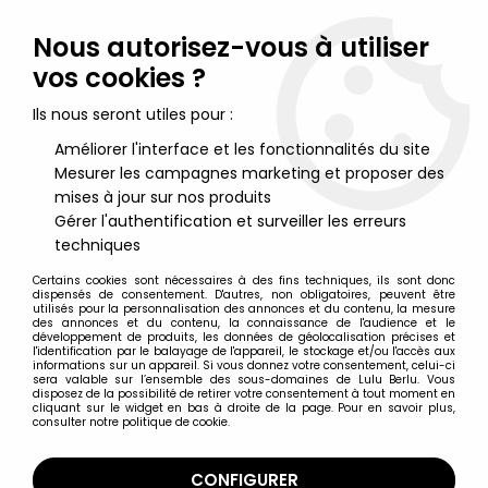
Lulu Berlu, la référence dans l'univers du jouet vintage en
France - Vente à l'international
Nous autorisez-vous à utiliser
vos cookies ?
0
Ils nous seront utiles pour :
Améliorer l'interface et les fonctionnalités du site
Mesurer les campagnes marketing et proposer des
Accueil
>
Charlotte aux Fraises
>
Charlotte aux Fraises Miniatures
>
Charlotte aux fraises - Miniatures Play-set - La Maison de
mises à jour sur nos produits
Charlotte (loose)
Gérer l'authentification et surveiller les erreurs
techniques
Certains cookies sont nécessaires à des fins techniques, ils sont donc
dispensés de consentement. D'autres, non obligatoires, peuvent être
utilisés pour la personnalisation des annonces et du contenu, la mesure
des annonces et du contenu, la connaissance de l'audience et le
développement de produits, les données de géolocalisation précises et
l'identification par le balayage de l'appareil, le stockage et/ou l'accès aux
informations sur un appareil. Si vous donnez votre consentement, celui-ci
sera valable sur l’ensemble des sous-domaines de Lulu Berlu. Vous
disposez de la possibilité de retirer votre consentement à tout moment en
cliquant sur le widget en bas à droite de la page. Pour en savoir plus,
consulter notre politique de cookie.
CONFIGURER