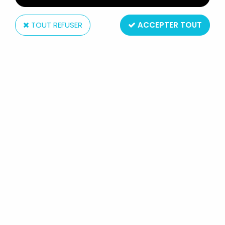
TOUT REFUSER
ACCEPTER TOUT
Kenner
CHARLOTTE AUX FRAISES -
MINIATURES PLAY-SET - LA MAISON